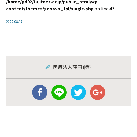
/home/gd02/fujitaec.or.jp/public_html/wp-
content/themes/genova_tpl/single.php
on line
42
2022.08.17
医療法人藤田眼科