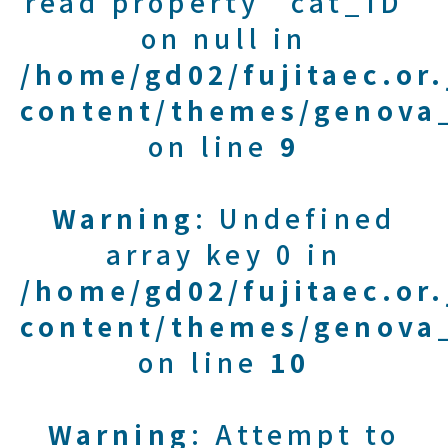
read property "cat_ID"
on null in
/home/gd02/fujitaec.or
content/themes/genova_
on line
9
Warning
: Undefined
array key 0 in
/home/gd02/fujitaec.or
content/themes/genova_
on line
10
Warning
: Attempt to