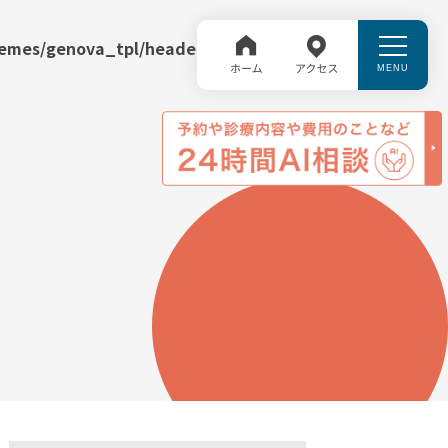
hemes/genova_tpl/header.php
on line
32