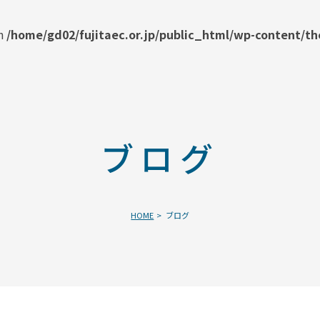
in
/home/gd02/fujitaec.or.jp/public_html/wp-content/t
ブログ
HOME
ブログ