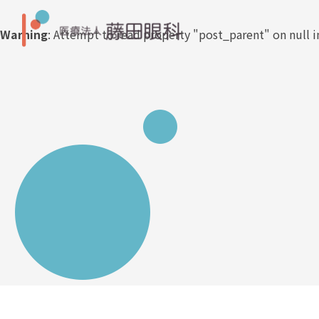
Warning
: Attempt to read property "post_parent" on null 