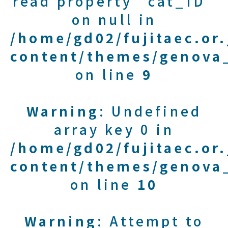
read property "cat_ID"
on null in
/home/gd02/fujitaec.or
content/themes/genova_
on line
9
Warning
: Undefined
array key 0 in
/home/gd02/fujitaec.or
content/themes/genova_
on line
10
Warning
: Attempt to