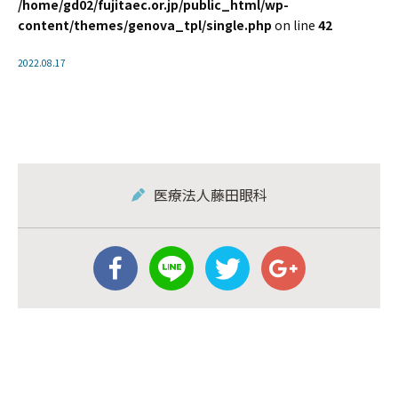
/home/gd02/fujitaec.or.jp/public_html/wp-
content/themes/genova_tpl/single.php
on line
42
2022.08.17
医療法人藤田眼科