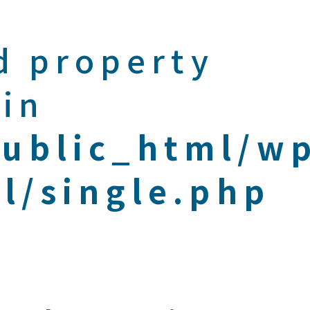
d property
 in
public_html/w
l/single.php