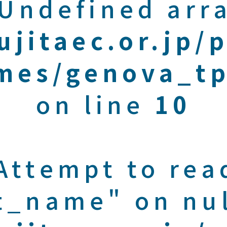
 Undefined arra
ujitaec.or.jp/
mes/genova_tp
on line
10
 Attempt to rea
t_name" on nul