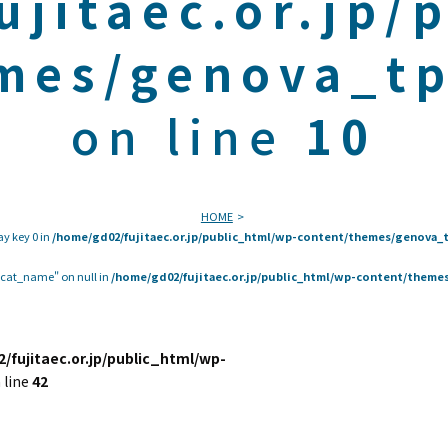
ujitaec.or.jp/
mes/genova_tp
on line
10
HOME
ay key 0 in
/home/gd02/fujitaec.or.jp/public_html/wp-content/themes/genova_t
 "cat_name" on null in
/home/gd02/fujitaec.or.jp/public_html/wp-content/themes
/fujitaec.or.jp/public_html/wp-
 line
42