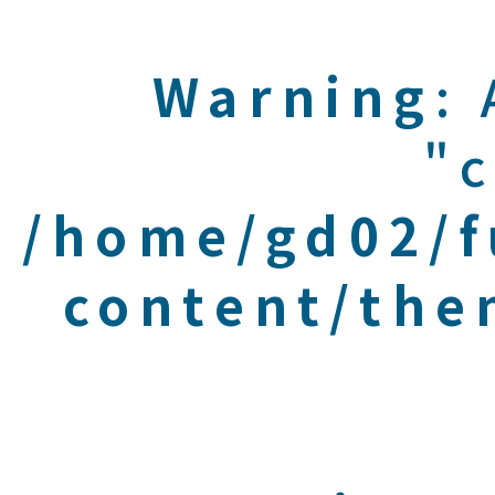
Warning
:
"c
/home/gd02/f
content/the