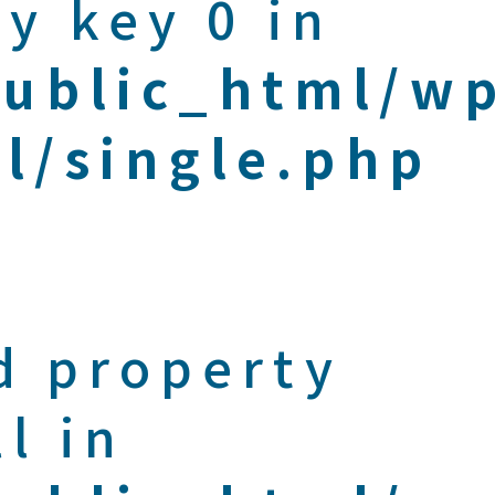
y key 0 in
public_html/w
l/single.php
d property
l in