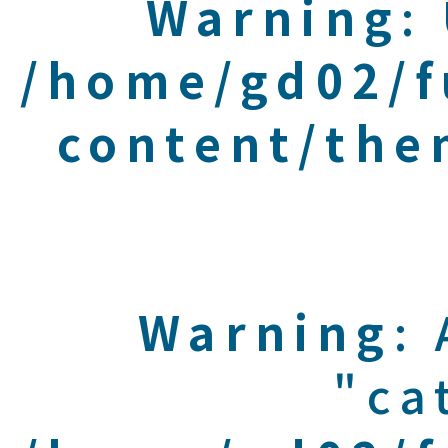
Warning
:
/home/gd02/f
content/the
Warning
:
"ca