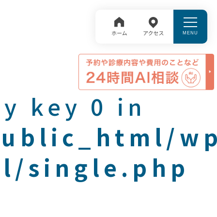
y key 0 in
public_html/w
l/single.php