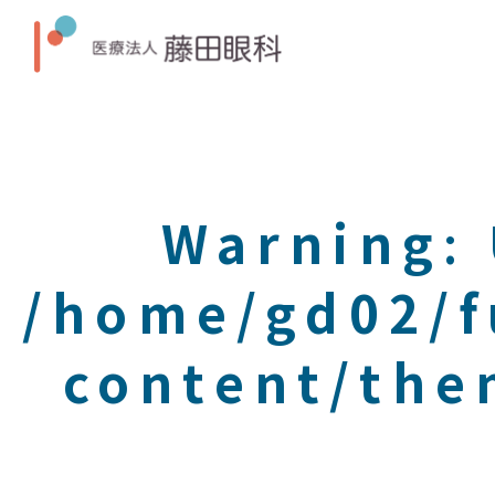
Warning
:
/home/gd02/f
content/the