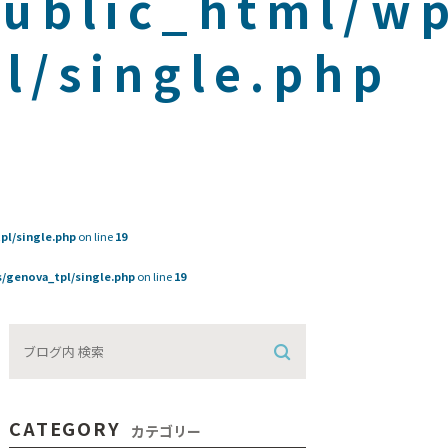
public_html/w
l/single.php
pl/single.php
on line
19
/genova_tpl/single.php
on line
19
CATEGORY
カテゴリー