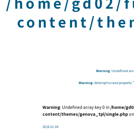
/home/gd02/f
content/the
Warning
: Undefined arr
Warning
: Attempt to read property
Warning
: Undefined array key 0 in
/home/gd02
content/themes/genova_tpl/single.php
on
2024.01.04