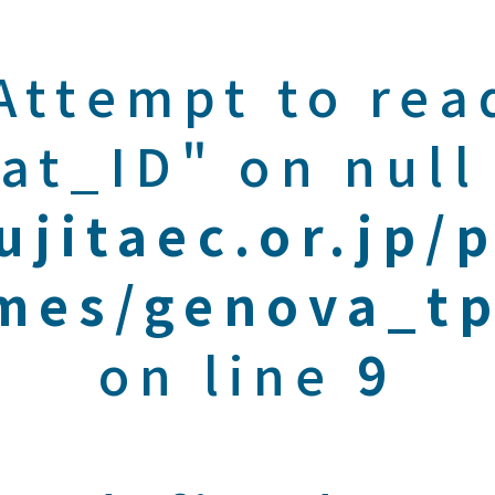
 Attempt to rea
at_ID" on null
ujitaec.or.jp/
mes/genova_tp
on line
9