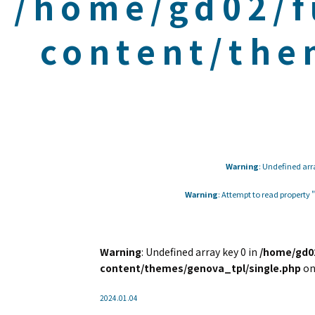
/home/gd02/f
content/the
Warning
: Undefined arr
Warning
: Attempt to read property
Warning
: Undefined array key 0 in
/home/gd02
content/themes/genova_tpl/single.php
on
2024.01.04