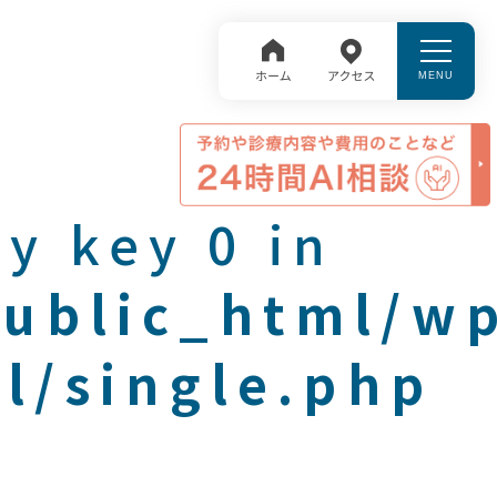
y key 0 in
public_html/w
l/single.php