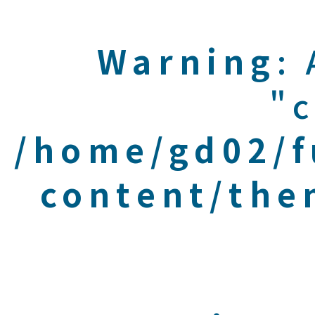
Warning
:
"c
/home/gd02/f
content/the