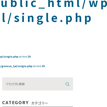
public_html/w
l/single.php
pl/single.php
on line
19
/genova_tpl/single.php
on line
19
CATEGORY
カテゴリー