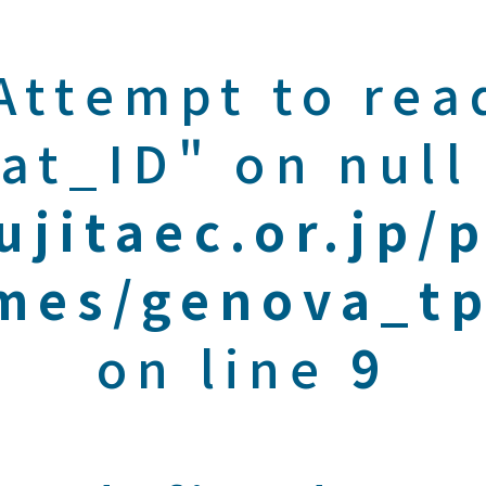
 Attempt to rea
at_ID" on null
ujitaec.or.jp/
mes/genova_tp
on line
9