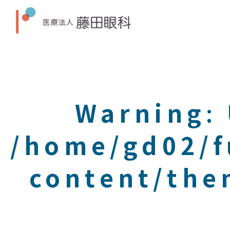
Warning
:
/home/gd02/f
content/the