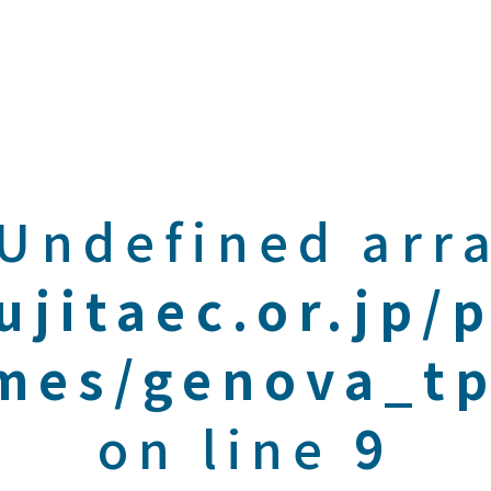
 Undefined arra
ujitaec.or.jp/
mes/genova_tp
on line
9