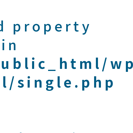
d property
 in
public_html/w
l/single.php