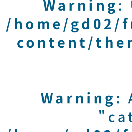
Warning
:
/home/gd02/f
content/the
Warning
:
"ca