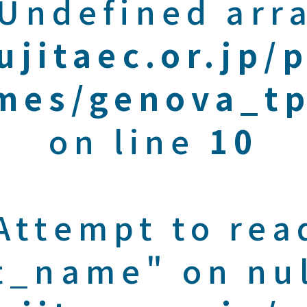
 Undefined arra
ujitaec.or.jp/
mes/genova_tp
on line
10
 Attempt to rea
t_name" on nul