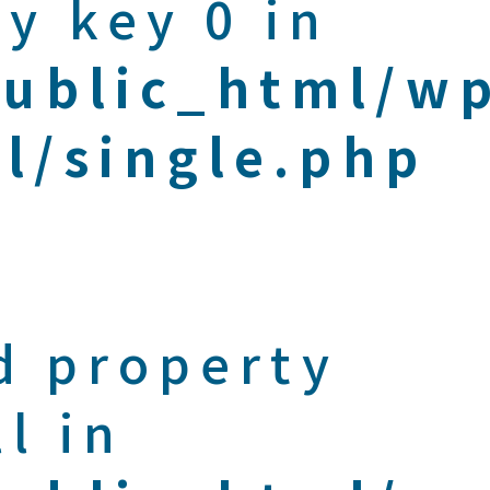
y key 0 in
public_html/w
l/single.php
d property
l in