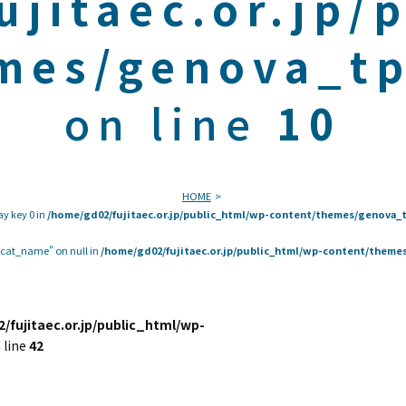
ujitaec.or.jp/
mes/genova_tp
on line
10
HOME
ay key 0 in
/home/gd02/fujitaec.or.jp/public_html/wp-content/themes/genova_t
 "cat_name" on null in
/home/gd02/fujitaec.or.jp/public_html/wp-content/themes
/fujitaec.or.jp/public_html/wp-
 line
42