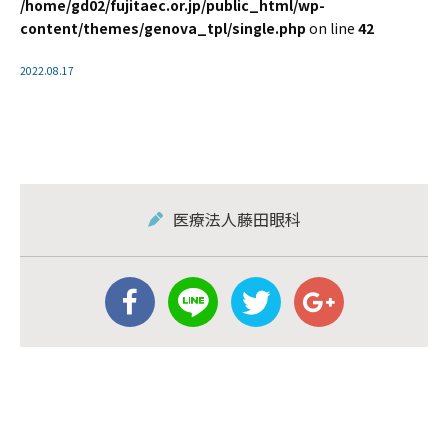
/home/gd02/fujitaec.or.jp/public_html/wp-
content/themes/genova_tpl/single.php
on line
42
2022.08.17
医療法人藤田眼科