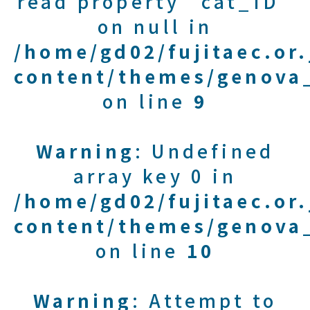
read property "cat_ID"
on null in
/home/gd02/fujitaec.or
content/themes/genova_
on line
9
Warning
: Undefined
array key 0 in
/home/gd02/fujitaec.or
content/themes/genova_
on line
10
Warning
: Attempt to