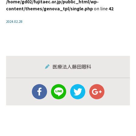
/home/gd02/fujitaec.or.jp/public_html/wp-
content/themes/genova_tpl/single.php
on line
42
2024.02.28
医療法人藤田眼科