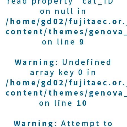
read property "cat_ID"
on null in
/home/gd02/fujitaec.or
content/themes/genova_
on line
9
Warning
: Undefined
array key 0 in
/home/gd02/fujitaec.or
content/themes/genova_
on line
10
Warning
: Attempt to