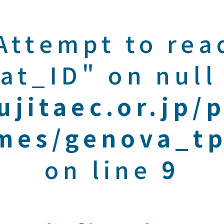
 Attempt to rea
at_ID" on null
ujitaec.or.jp/
mes/genova_tp
on line
9