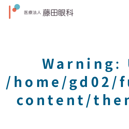
Warning
:
/home/gd02/f
content/the