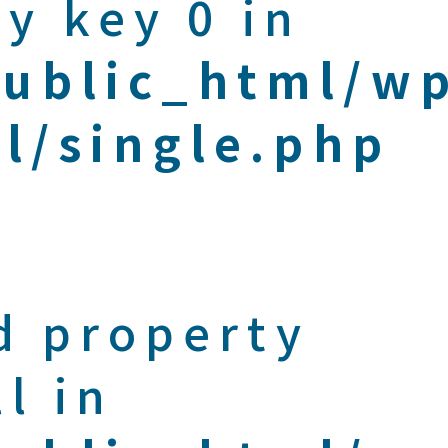
y key 0 in
public_html/w
l/single.php
d property
l in