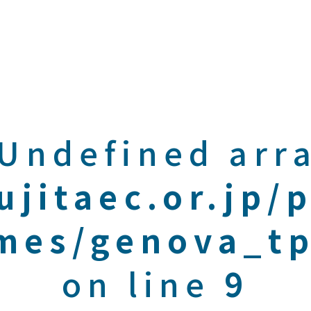
 Undefined arra
ujitaec.or.jp/
mes/genova_tp
on line
9