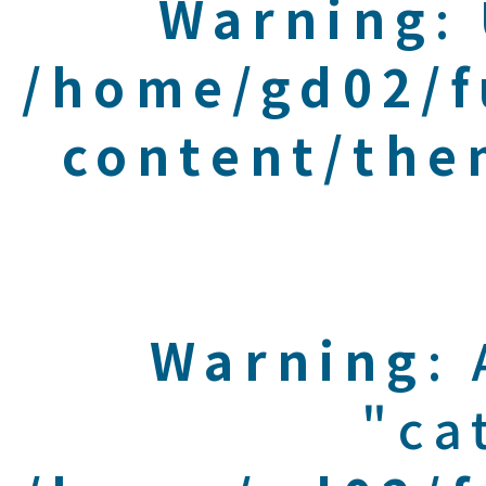
Warning
:
/home/gd02/f
content/the
Warning
:
"ca