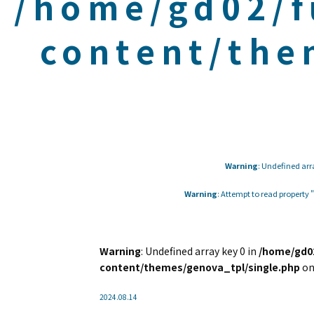
/home/gd02/f
content/the
Warning
: Undefined arr
Warning
: Attempt to read property
Warning
: Undefined array key 0 in
/home/gd02
content/themes/genova_tpl/single.php
on
2024.08.14