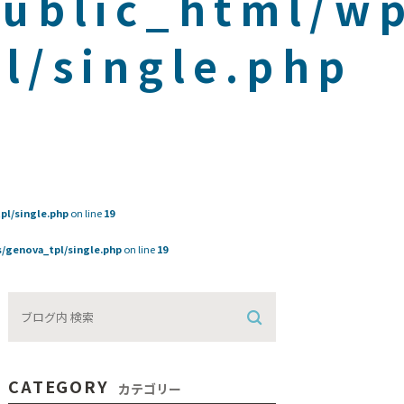
public_html/w
l/single.php
pl/single.php
on line
19
/genova_tpl/single.php
on line
19
CATEGORY
カテゴリー