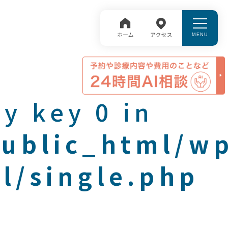
y key 0 in
public_html/w
l/single.php