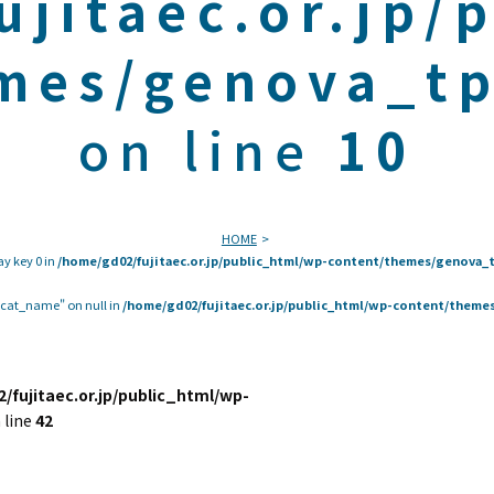
ujitaec.or.jp/
mes/genova_tp
on line
10
HOME
ay key 0 in
/home/gd02/fujitaec.or.jp/public_html/wp-content/themes/genova_t
 "cat_name" on null in
/home/gd02/fujitaec.or.jp/public_html/wp-content/themes
/fujitaec.or.jp/public_html/wp-
 line
42