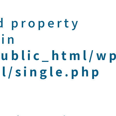
d property
 in
public_html/w
l/single.php