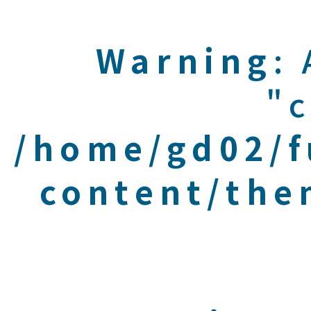
Warning
:
"c
/home/gd02/f
content/the