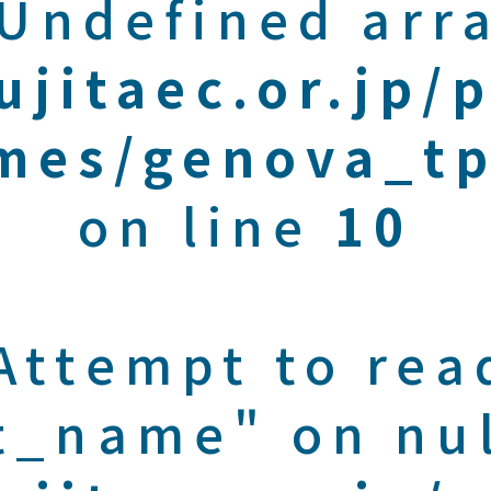
 Undefined arra
ujitaec.or.jp/
mes/genova_tp
on line
10
 Attempt to rea
t_name" on nul