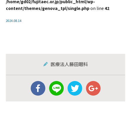
/home/gd02/fujitaec.or.jp/public_html/wp-
content/themes/genova_tpl/single.php
on line
42
2024.08.14
医療法人藤田眼科