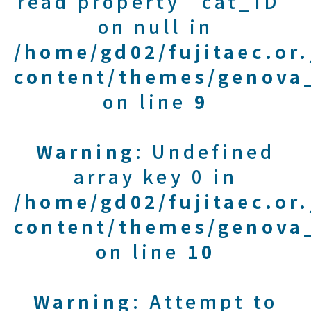
read property "cat_ID"
on null in
/home/gd02/fujitaec.or
content/themes/genova_
on line
9
Warning
: Undefined
array key 0 in
/home/gd02/fujitaec.or
content/themes/genova_
on line
10
Warning
: Attempt to