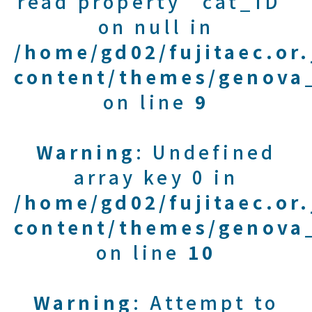
read property "cat_ID"
on null in
/home/gd02/fujitaec.or
content/themes/genova_
on line
9
Warning
: Undefined
array key 0 in
/home/gd02/fujitaec.or
content/themes/genova_
on line
10
Warning
: Attempt to