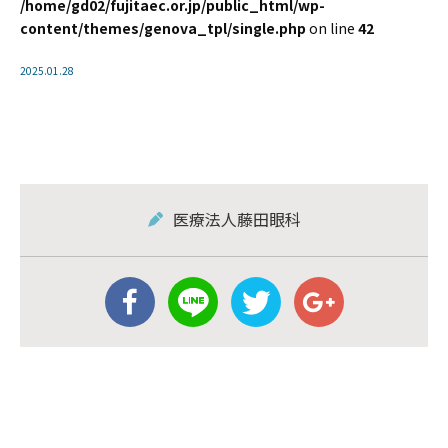
/home/gd02/fujitaec.or.jp/public_html/wp-
content/themes/genova_tpl/single.php
on line
42
2025.01.28
医療法人藤田眼科