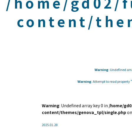
/home/gd02/f
content/the
Warning
: Undefined arr
Warning
: Attempt to read property
Warning
: Undefined array key 0 in
/home/gd02
content/themes/genova_tpl/single.php
on
2025.01.28