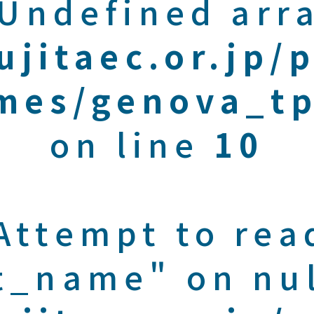
 Undefined arra
ujitaec.or.jp/
mes/genova_tp
on line
10
 Attempt to rea
t_name" on nul