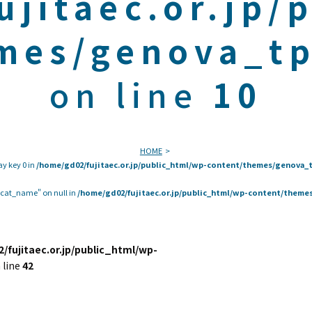
ujitaec.or.jp/
mes/genova_tp
on line
10
HOME
ay key 0 in
/home/gd02/fujitaec.or.jp/public_html/wp-content/themes/genova_t
 "cat_name" on null in
/home/gd02/fujitaec.or.jp/public_html/wp-content/themes
/fujitaec.or.jp/public_html/wp-
 line
42