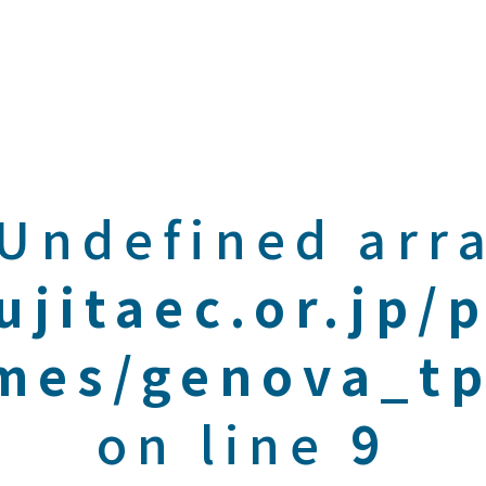
 Undefined arra
ujitaec.or.jp/
mes/genova_tp
on line
9