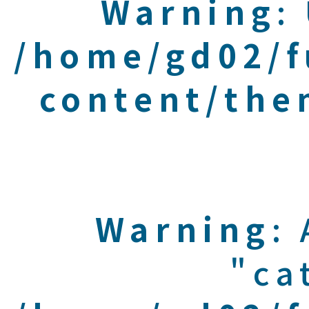
Warning
:
/home/gd02/f
content/the
Warning
:
"ca