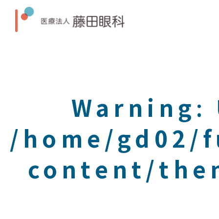
Warning
:
/home/gd02/f
content/the