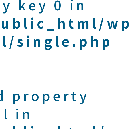
y key 0 in
public_html/w
l/single.php
d property
l in