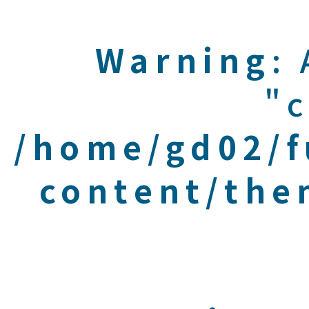
Warning
:
"c
/home/gd02/f
content/the