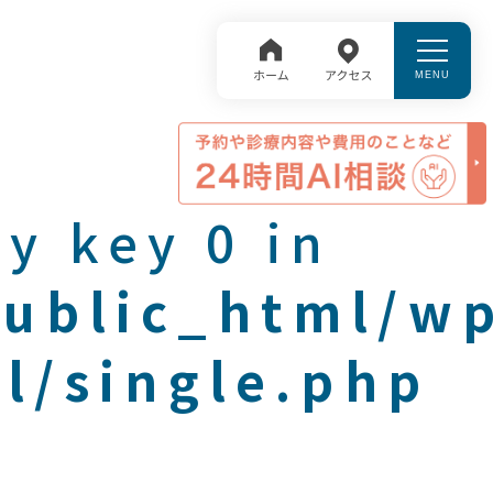
y key 0 in
public_html/w
l/single.php