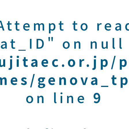
 Attempt to rea
at_ID" on null
ujitaec.or.jp/
mes/genova_tp
on line
9