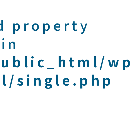
d property
 in
public_html/w
l/single.php