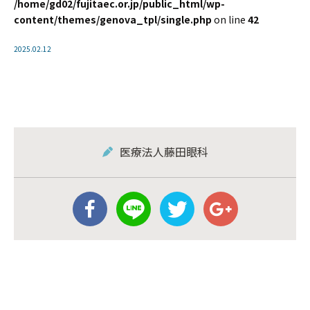
/home/gd02/fujitaec.or.jp/public_html/wp-
content/themes/genova_tpl/single.php
on line
42
2025.02.12
医療法人藤田眼科