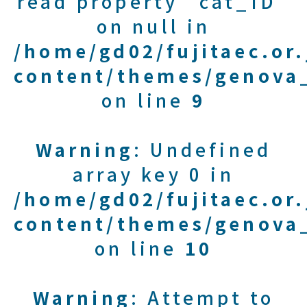
read property "cat_ID"
on null in
/home/gd02/fujitaec.or
content/themes/genova_
on line
9
Warning
: Undefined
array key 0 in
/home/gd02/fujitaec.or
content/themes/genova_
on line
10
Warning
: Attempt to