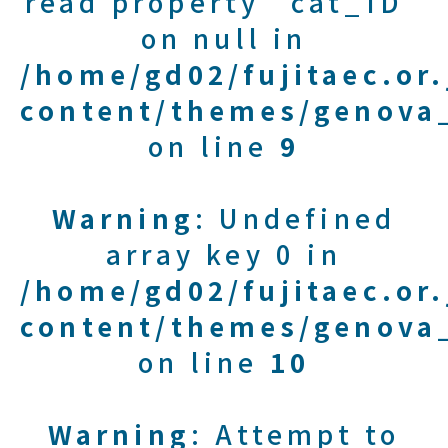
read property "cat_ID"
on null in
/home/gd02/fujitaec.or
content/themes/genova_
on line
9
Warning
: Undefined
array key 0 in
/home/gd02/fujitaec.or
content/themes/genova_
on line
10
Warning
: Attempt to