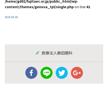
/home/gd02/fujitaec.or.jp/public_html/wp-
content/themes/genova_tpl/single.php
on line
42
2025.04.18
医療法人藤田眼科