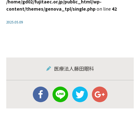
/home/gd02/fujitaec.or.jp/public_html/wp-
content/themes/genova_tpl/single.php
on line
42
2025.05.09
医療法人藤田眼科