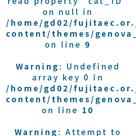
read property "cat_ID"
on null in
/home/gd02/fujitaec.or
content/themes/genova_
on line
9
Warning
: Undefined
array key 0 in
/home/gd02/fujitaec.or
content/themes/genova_
on line
10
Warning
: Attempt to