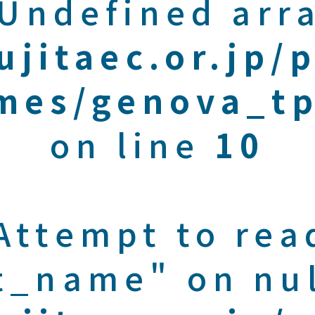
 Undefined arra
ujitaec.or.jp/
mes/genova_tp
on line
10
 Attempt to rea
t_name" on nul