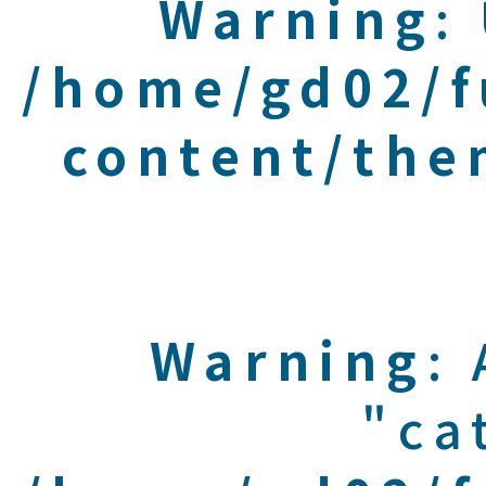
Warning
:
/home/gd02/f
content/the
Warning
:
"ca