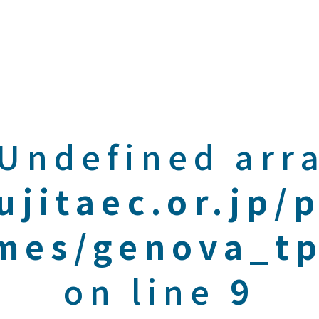
 Undefined arra
ujitaec.or.jp/
mes/genova_tp
on line
9