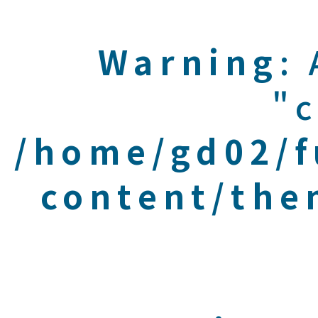
Warning
:
"c
/home/gd02/f
content/the