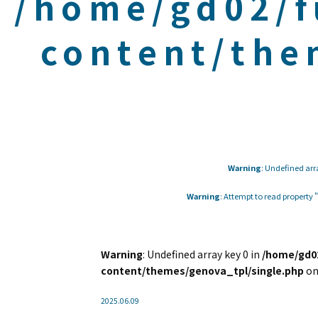
/home/gd02/f
content/the
Warning
: Undefined arr
Warning
: Attempt to read property
Warning
: Undefined array key 0 in
/home/gd02
content/themes/genova_tpl/single.php
on
2025.06.09