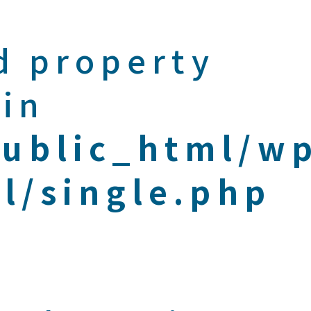
d property
 in
public_html/w
l/single.php