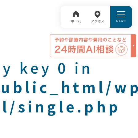
y key 0 in
public_html/w
l/single.php