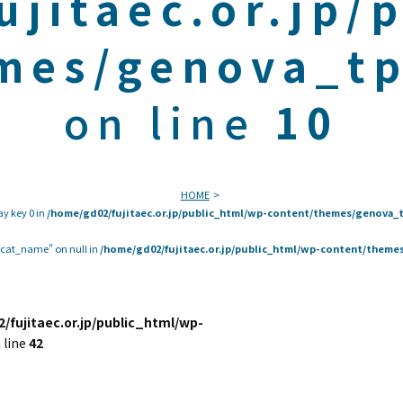
ujitaec.or.jp/
mes/genova_tp
on line
10
HOME
ay key 0 in
/home/gd02/fujitaec.or.jp/public_html/wp-content/themes/genova_t
 "cat_name" on null in
/home/gd02/fujitaec.or.jp/public_html/wp-content/themes
/fujitaec.or.jp/public_html/wp-
 line
42