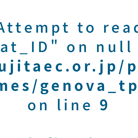
 Attempt to rea
at_ID" on null
ujitaec.or.jp/
mes/genova_tp
on line
9