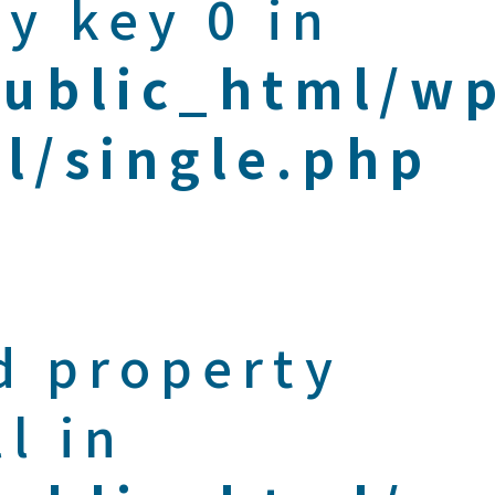
y key 0 in
public_html/w
l/single.php
d property
l in