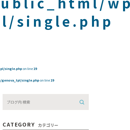
public_html/w
l/single.php
pl/single.php
on line
19
/genova_tpl/single.php
on line
19
CATEGORY
カテゴリー