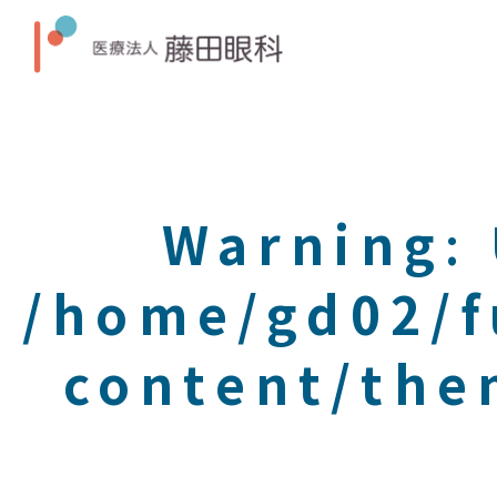
Warning
:
/home/gd02/f
content/the