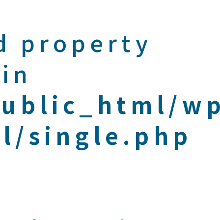
d property
 in
public_html/w
l/single.php