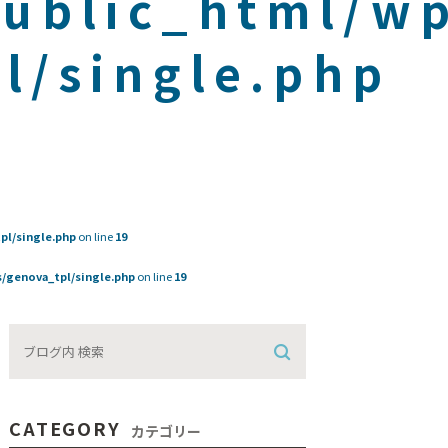
public_html/w
l/single.php
pl/single.php
on line
19
/genova_tpl/single.php
on line
19
CATEGORY
カテゴリー