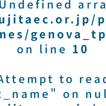
 Undefined arra
ujitaec.or.jp/
mes/genova_tp
on line
10
 Attempt to rea
t_name" on nul