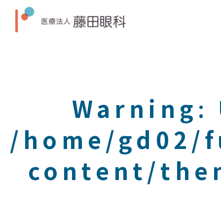
Warning
:
/home/gd02/f
content/the