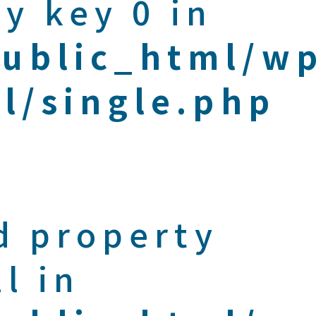
y key 0 in
public_html/w
l/single.php
d property
l in