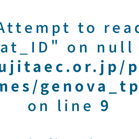
 Attempt to rea
at_ID" on null
ujitaec.or.jp/
mes/genova_tp
on line
9