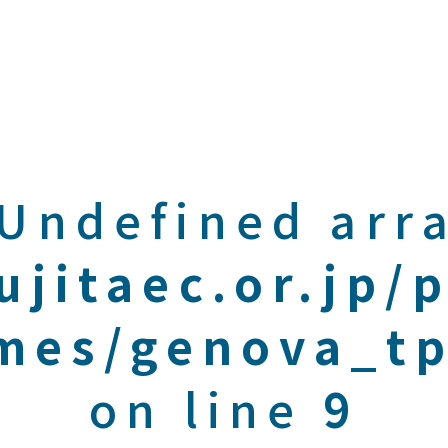
 Undefined arra
ujitaec.or.jp/
mes/genova_tp
on line
9