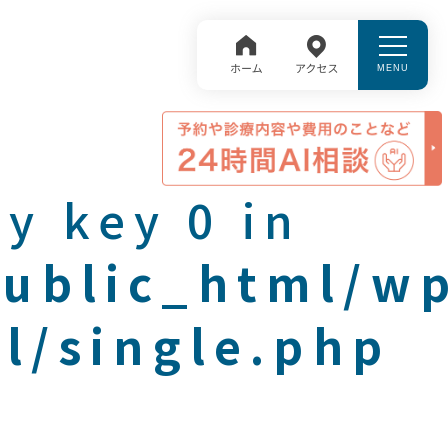
y key 0 in
public_html/w
l/single.php