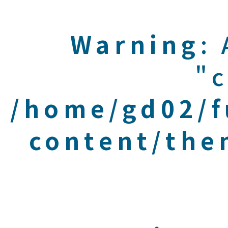
Warning
:
"c
/home/gd02/f
content/the