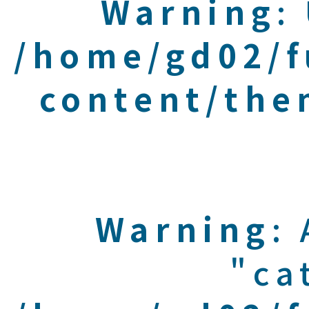
Warning
:
/home/gd02/f
content/the
Warning
:
"ca