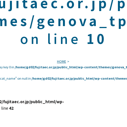
ujitaec.or.jp/
mes/genova_tp
on line
10
HOME
ay key 0 in
/home/gd02/fujitaec.or.jp/public_html/wp-content/themes/genova_t
 "cat_name" on null in
/home/gd02/fujitaec.or.jp/public_html/wp-content/themes
/fujitaec.or.jp/public_html/wp-
 line
42