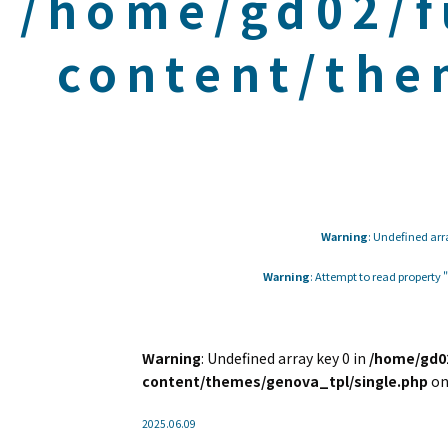
/home/gd02/f
content/the
Warning
: Undefined arr
Warning
: Attempt to read property
Warning
: Undefined array key 0 in
/home/gd02
content/themes/genova_tpl/single.php
on
2025.06.09