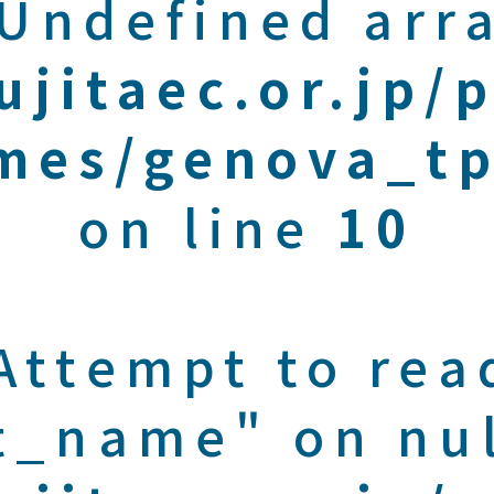
 Undefined arra
ujitaec.or.jp/
mes/genova_tp
on line
10
 Attempt to rea
t_name" on nul