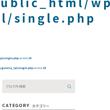
public_html/w
l/single.php
pl/single.php
on line
19
/genova_tpl/single.php
on line
19
CATEGORY
カテゴリー