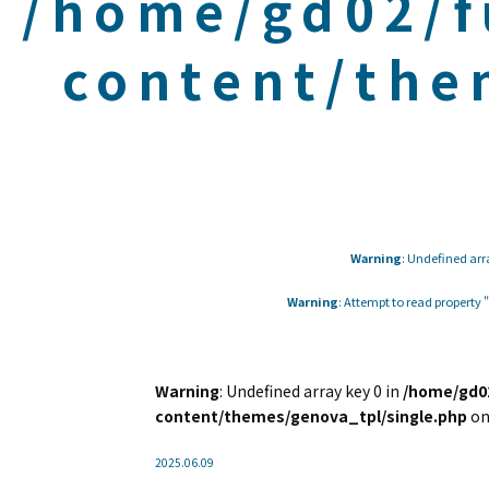
/home/gd02/f
content/the
Warning
: Undefined arr
Warning
: Attempt to read property
Warning
: Undefined array key 0 in
/home/gd02
content/themes/genova_tpl/single.php
on
2025.06.09