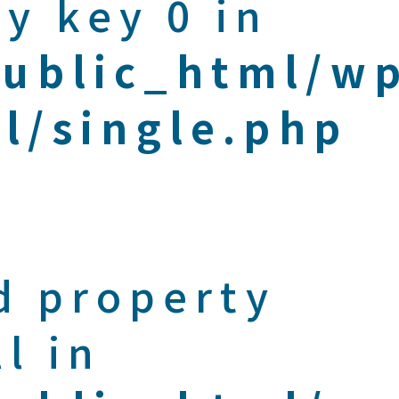
y key 0 in
public_html/w
l/single.php
d property
l in