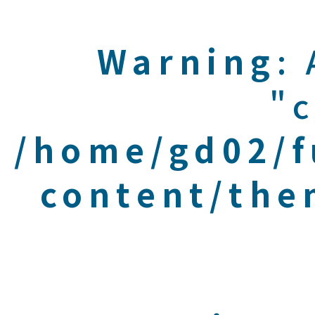
Warning
:
"c
/home/gd02/f
content/the