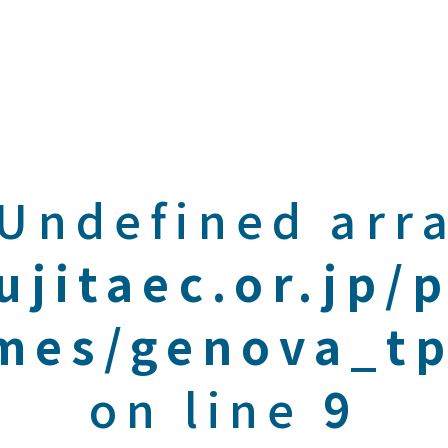
 Undefined arra
ujitaec.or.jp/
mes/genova_tp
on line
9