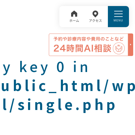
y key 0 in
public_html/w
l/single.php