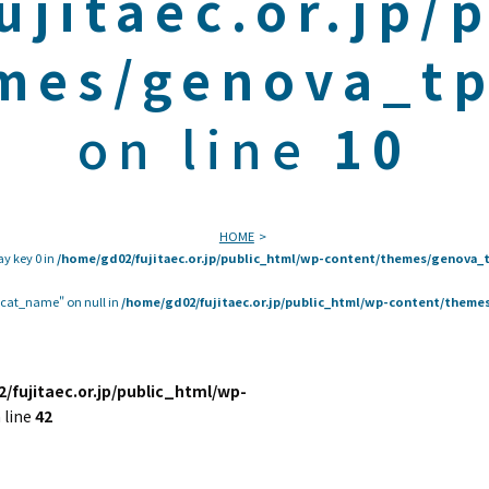
ujitaec.or.jp/
mes/genova_tp
on line
10
HOME
ay key 0 in
/home/gd02/fujitaec.or.jp/public_html/wp-content/themes/genova_t
 "cat_name" on null in
/home/gd02/fujitaec.or.jp/public_html/wp-content/themes
/fujitaec.or.jp/public_html/wp-
 line
42