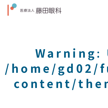
Warning
:
/home/gd02/f
content/the