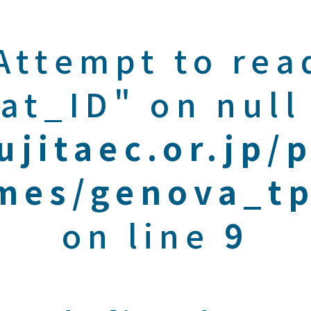
 Attempt to rea
at_ID" on null
ujitaec.or.jp/
mes/genova_tp
on line
9