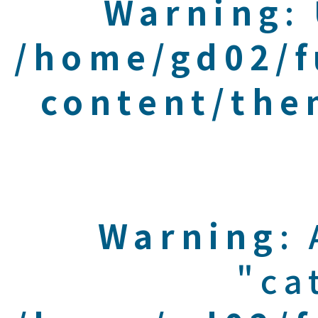
Warning
:
/home/gd02/f
content/the
Warning
:
"ca