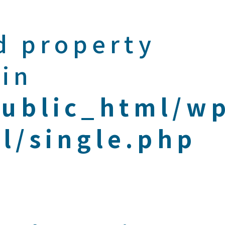
d property
 in
public_html/w
l/single.php