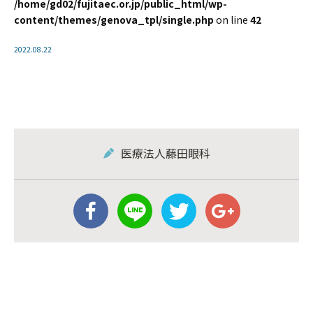
/home/gd02/fujitaec.or.jp/public_html/wp-
content/themes/genova_tpl/single.php
on line
42
2022.08.22
医療法人藤田眼科