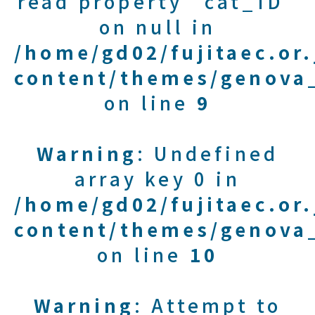
read property "cat_ID"
on null in
/home/gd02/fujitaec.or
content/themes/genova_
on line
9
Warning
: Undefined
array key 0 in
/home/gd02/fujitaec.or
content/themes/genova_
on line
10
Warning
: Attempt to