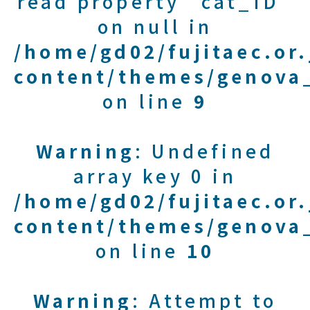
read property "cat_ID"
on null in
/home/gd02/fujitaec.or
content/themes/genova_
on line
9
Warning
: Undefined
array key 0 in
/home/gd02/fujitaec.or
content/themes/genova_
on line
10
Warning
: Attempt to