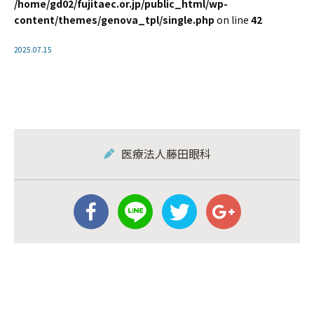
/home/gd02/fujitaec.or.jp/public_html/wp-
content/themes/genova_tpl/single.php
on line
42
2025.07.15
医療法人藤田眼科