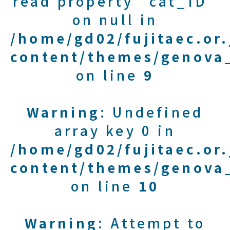
read property "cat_ID"
on null in
/home/gd02/fujitaec.or
content/themes/genova_
on line
9
Warning
: Undefined
array key 0 in
/home/gd02/fujitaec.or
content/themes/genova_
on line
10
Warning
: Attempt to