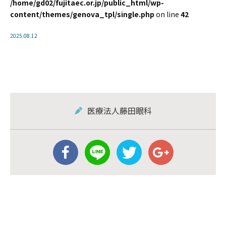
/home/gd02/fujitaec.or.jp/public_html/wp-
content/themes/genova_tpl/single.php
on line
42
2025.08.12
医療法人藤田眼科