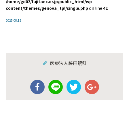
/home/gd02/fujitaec.or.jp/public_html/wp-
content/themes/genova_tpl/single.php
on line
42
2025.08.12
医療法人藤田眼科