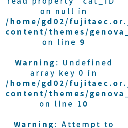
read property "cat_ID"
on null in
/home/gd02/fujitaec.or
content/themes/genova_
on line
9
Warning
: Undefined
array key 0 in
/home/gd02/fujitaec.or
content/themes/genova_
on line
10
Warning
: Attempt to