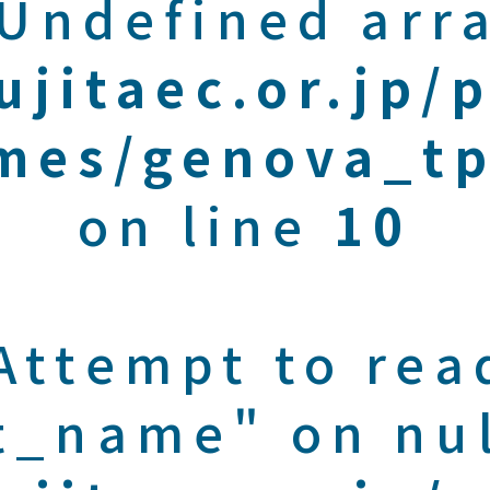
 Undefined arra
ujitaec.or.jp/
mes/genova_tp
on line
10
 Attempt to rea
t_name" on nul