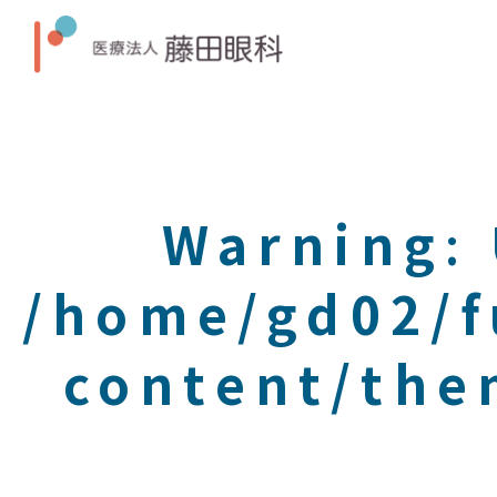
Warning
:
/home/gd02/f
content/the