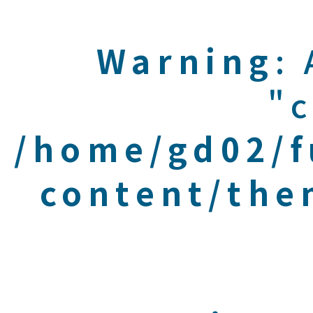
Warning
:
"c
/home/gd02/f
content/the