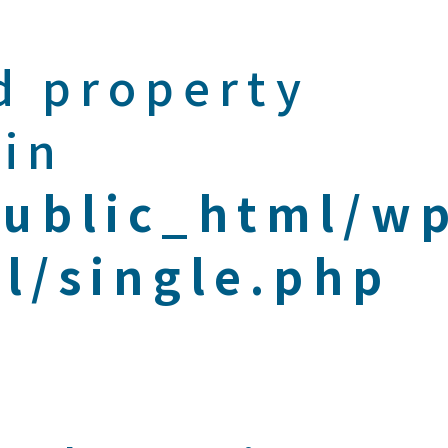
d property
 in
public_html/w
l/single.php