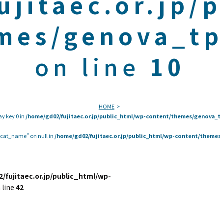
ujitaec.or.jp/
mes/genova_tp
on line
10
HOME
ay key 0 in
/home/gd02/fujitaec.or.jp/public_html/wp-content/themes/genova_t
 "cat_name" on null in
/home/gd02/fujitaec.or.jp/public_html/wp-content/themes
/fujitaec.or.jp/public_html/wp-
 line
42