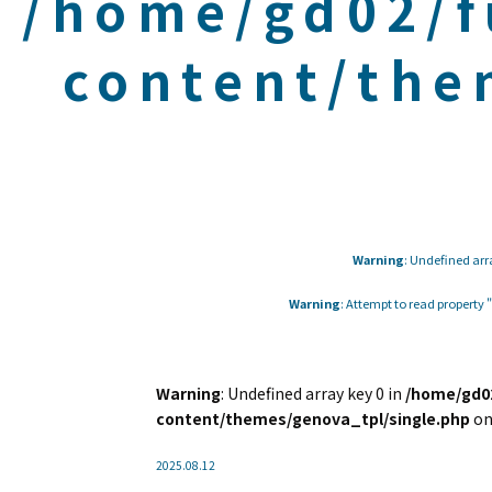
/home/gd02/f
content/the
Warning
: Undefined arr
Warning
: Attempt to read property
Warning
: Undefined array key 0 in
/home/gd02
content/themes/genova_tpl/single.php
on
2025.08.12