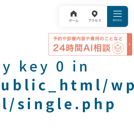
y key 0 in
public_html/w
l/single.php