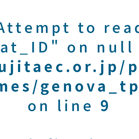
 Attempt to rea
at_ID" on null
ujitaec.or.jp/
mes/genova_tp
on line
9