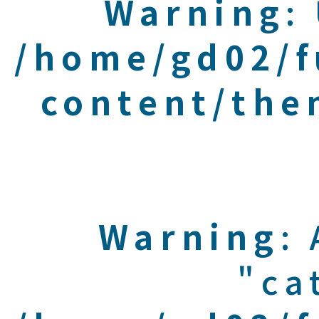
Warning
:
/home/gd02/f
content/the
Warning
:
"ca