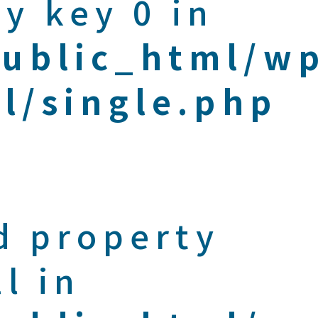
y key 0 in
public_html/w
l/single.php
d property
l in