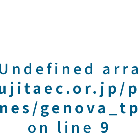
 Undefined arra
ujitaec.or.jp/
mes/genova_tp
on line
9