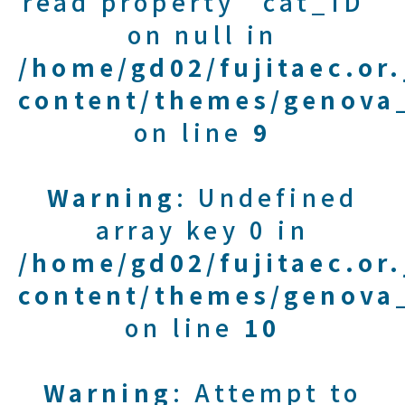
read property "cat_ID"
on null in
/home/gd02/fujitaec.or
content/themes/genova_
on line
9
Warning
: Undefined
array key 0 in
/home/gd02/fujitaec.or
content/themes/genova_
on line
10
Warning
: Attempt to