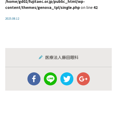
/home/gd02/fujitaec.or.jp/public_html/wp-
content/themes/genova_tpl/single.php
on line
42
2025.08.12
医療法人藤田眼科