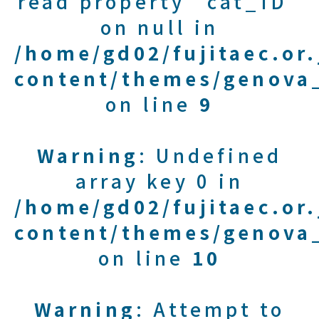
read property "cat_ID"
on null in
/home/gd02/fujitaec.or
content/themes/genova_
on line
9
Warning
: Undefined
array key 0 in
/home/gd02/fujitaec.or
content/themes/genova_
on line
10
Warning
: Attempt to