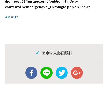
/home/gd02/fujitaec.or.jp/public_html/wp-
content/themes/genova_tpl/single.php
on line
42
2025.08.12
医療法人藤田眼科