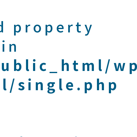
d property
 in
public_html/w
l/single.php