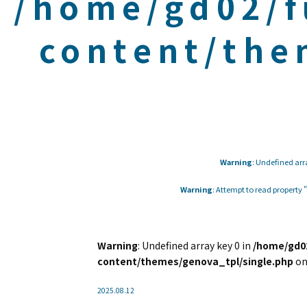
/home/gd02/f
content/the
Warning
: Undefined arr
Warning
: Attempt to read property
Warning
: Undefined array key 0 in
/home/gd02
content/themes/genova_tpl/single.php
on
2025.08.12