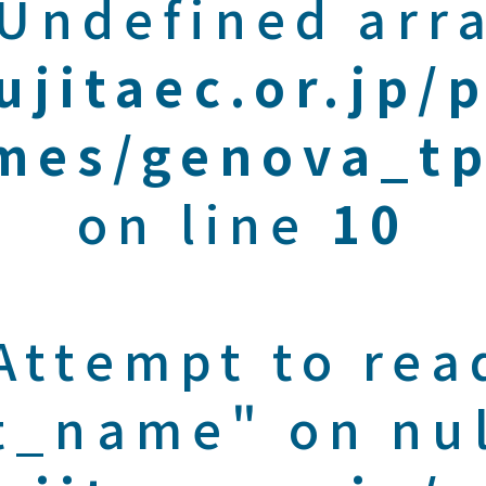
 Undefined arra
ujitaec.or.jp/
mes/genova_tp
on line
10
 Attempt to rea
t_name" on nul