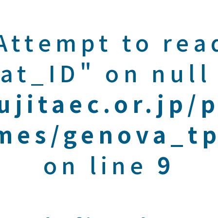
 Attempt to rea
at_ID" on null
ujitaec.or.jp/
mes/genova_tp
on line
9