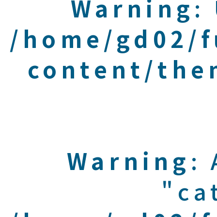
Warning
:
/home/gd02/f
content/the
Warning
:
"ca