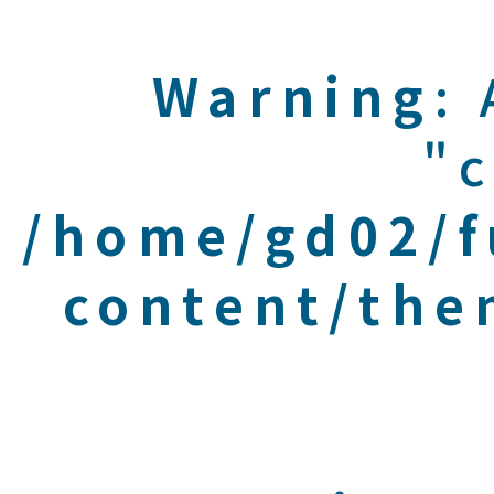
Warning
:
"c
/home/gd02/f
content/the