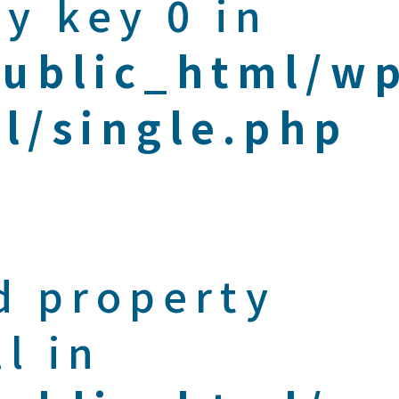
y key 0 in
public_html/w
l/single.php
d property
l in