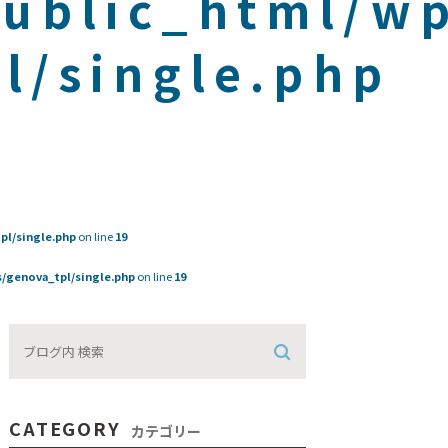
public_html/w
l/single.php
pl/single.php
on line
19
/genova_tpl/single.php
on line
19
CATEGORY
カテゴリー