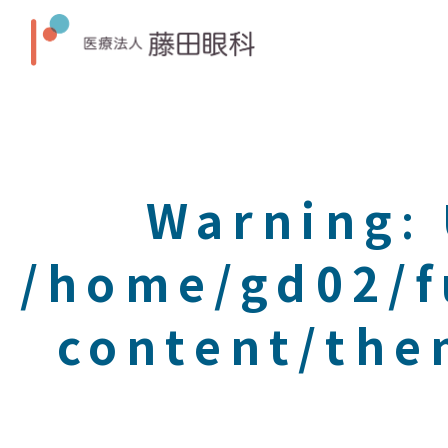
Warning
:
/home/gd02/f
content/the