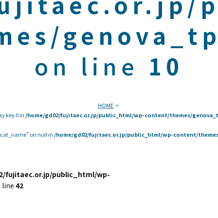
ujitaec.or.jp/
mes/genova_tp
on line
10
HOME
ay key 0 in
/home/gd02/fujitaec.or.jp/public_html/wp-content/themes/genova_t
 "cat_name" on null in
/home/gd02/fujitaec.or.jp/public_html/wp-content/themes
/fujitaec.or.jp/public_html/wp-
 line
42