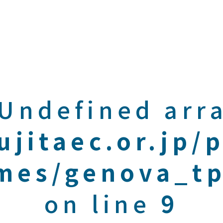
 Undefined arra
ujitaec.or.jp/
mes/genova_tp
on line
9