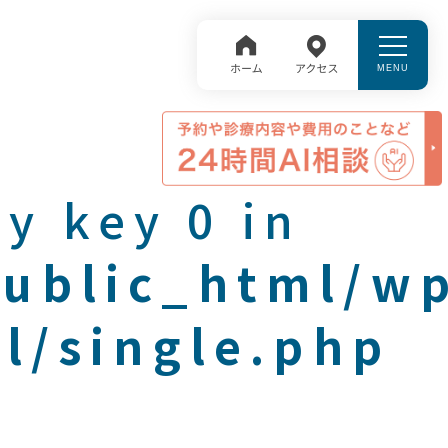
y key 0 in
public_html/w
l/single.php