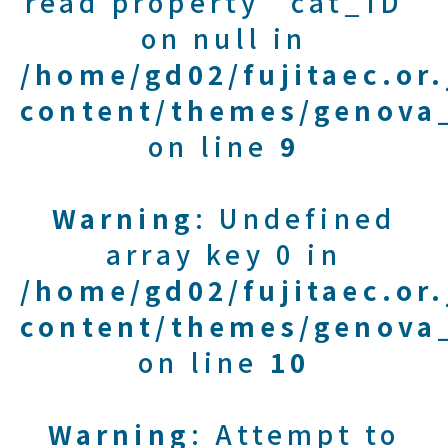
read property "cat_ID"
on null in
/home/gd02/fujitaec.or
content/themes/genova_
on line
9
Warning
: Undefined
array key 0 in
/home/gd02/fujitaec.or
content/themes/genova_
on line
10
Warning
: Attempt to