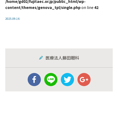
/home/gd02/fujitaec.or.jp/public_html/wp-
content/themes/genova_tpl/single.php
on line
42
2025.09.16
医療法人藤田眼科