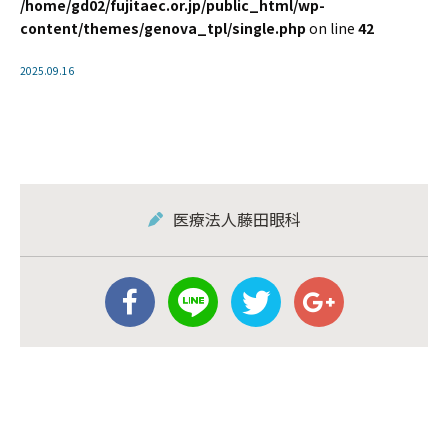
/home/gd02/fujitaec.or.jp/public_html/wp-
content/themes/genova_tpl/single.php
on line
42
2025.09.16
医療法人藤田眼科