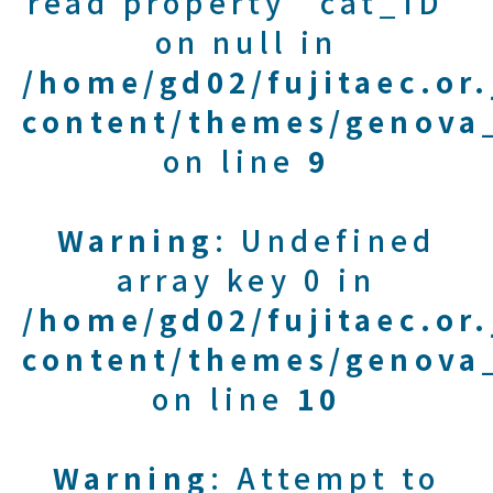
read property "cat_ID"
on null in
/home/gd02/fujitaec.or
content/themes/genova_
on line
9
Warning
: Undefined
array key 0 in
/home/gd02/fujitaec.or
content/themes/genova_
on line
10
Warning
: Attempt to