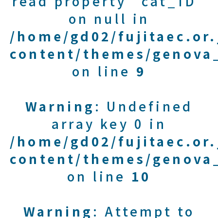
read property "cat_ID"
on null in
/home/gd02/fujitaec.or
content/themes/genova_
on line
9
Warning
: Undefined
array key 0 in
/home/gd02/fujitaec.or
content/themes/genova_
on line
10
Warning
: Attempt to