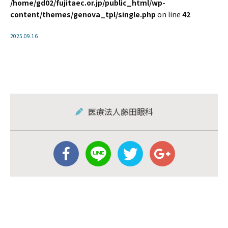
/home/gd02/fujitaec.or.jp/public_html/wp-
content/themes/genova_tpl/single.php
on line
42
2025.09.16
医療法人藤田眼科