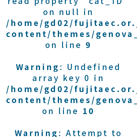
read property "cat_ID"
on null in
/home/gd02/fujitaec.or
content/themes/genova_
on line
9
Warning
: Undefined
array key 0 in
/home/gd02/fujitaec.or
content/themes/genova_
on line
10
Warning
: Attempt to