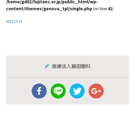
/home/gd02/fujitaec.or.jp/public_html/wp-
content/themes/genova_tpl/single.php
on line
42
2025.10.14
医療法人藤田眼科