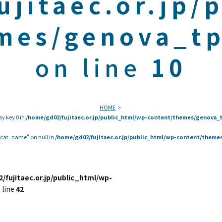
ujitaec.or.jp/
mes/genova_tp
on line
10
HOME
ay key 0 in
/home/gd02/fujitaec.or.jp/public_html/wp-content/themes/genova_t
 "cat_name" on null in
/home/gd02/fujitaec.or.jp/public_html/wp-content/themes
/fujitaec.or.jp/public_html/wp-
 line
42