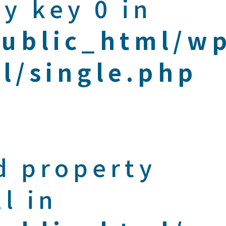
y key 0 in
public_html/w
l/single.php
d property
l in