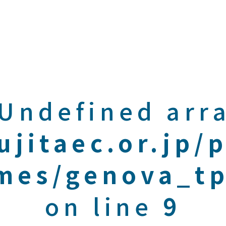
 Undefined arra
ujitaec.or.jp/
mes/genova_tp
on line
9