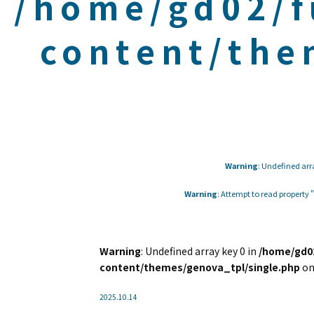
/home/gd02/f
content/the
Warning
: Undefined arr
Warning
: Attempt to read property
Warning
: Undefined array key 0 in
/home/gd02
content/themes/genova_tpl/single.php
on
2025.10.14