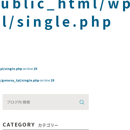
public_html/w
l/single.php
pl/single.php
on line
19
/genova_tpl/single.php
on line
19
CATEGORY
カテゴリー