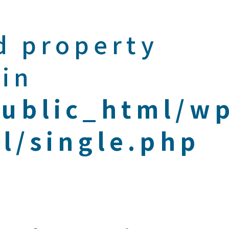
d property
 in
public_html/w
l/single.php