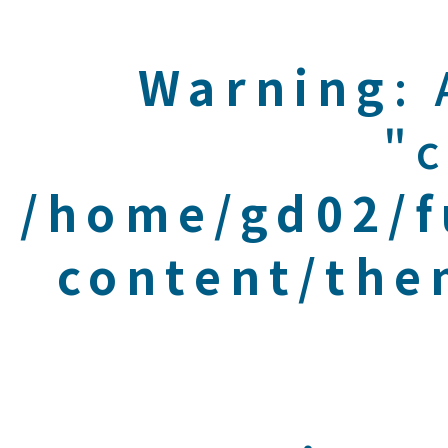
Warning
:
"c
/home/gd02/f
content/the