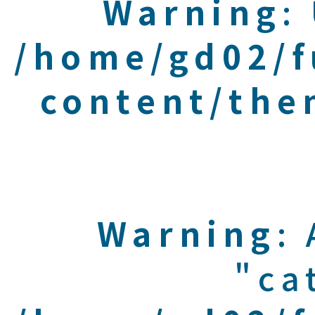
Warning
:
/home/gd02/f
content/the
Warning
:
"ca