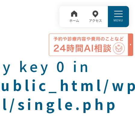
y key 0 in
public_html/w
l/single.php