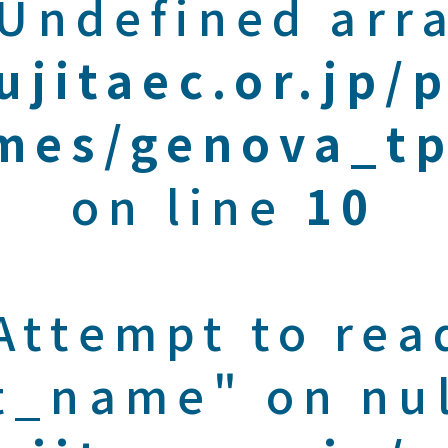
 Undefined arra
ujitaec.or.jp/
mes/genova_tp
on line
10
 Attempt to rea
t_name" on nul