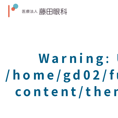
Warning
:
/home/gd02/f
content/the