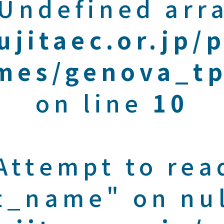
 Undefined arra
ujitaec.or.jp/
mes/genova_tp
on line
10
 Attempt to rea
t_name" on nul