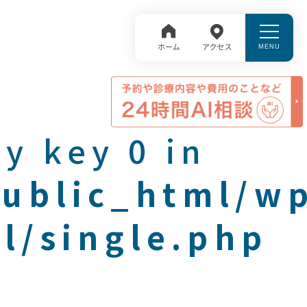
y key 0 in
public_html/w
l/single.php