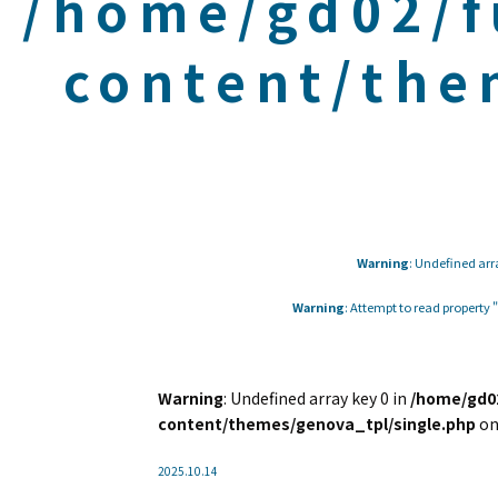
/home/gd02/f
content/the
Warning
: Undefined arr
Warning
: Attempt to read property
Warning
: Undefined array key 0 in
/home/gd02
content/themes/genova_tpl/single.php
on
2025.10.14