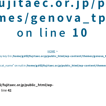
ujitaec.or.jp/
mes/genova_tp
on line
10
HOME
ay key 0 in
/home/gd02/fujitaec.or.jp/public_html/wp-content/themes/genova_t
 "cat_name" on null in
/home/gd02/fujitaec.or.jp/public_html/wp-content/themes
/fujitaec.or.jp/public_html/wp-
 line
42