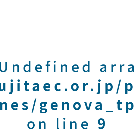
 Undefined arra
ujitaec.or.jp/
mes/genova_tp
on line
9