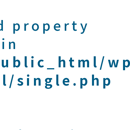
d property
 in
public_html/w
l/single.php