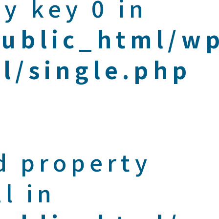
y key 0 in
public_html/w
l/single.php
d property
l in