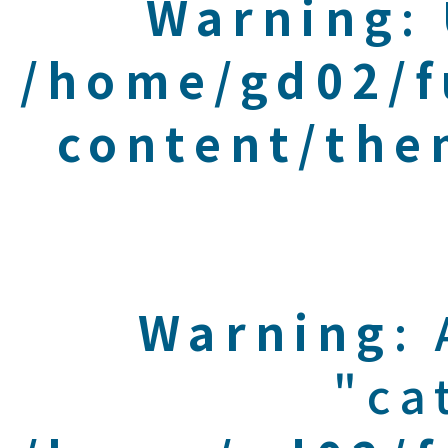
Warning
:
/home/gd02/f
content/the
Warning
:
"ca