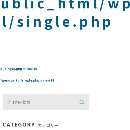
public_html/w
l/single.php
pl/single.php
on line
19
/genova_tpl/single.php
on line
19
CATEGORY
カテゴリー