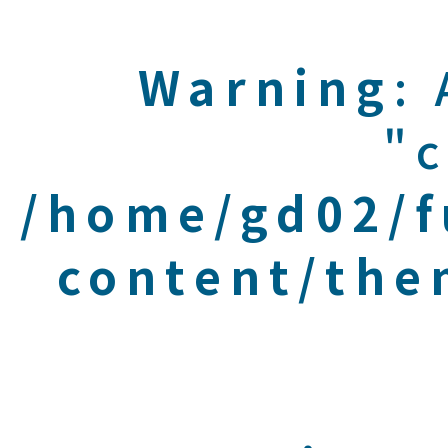
Warning
:
"c
/home/gd02/f
content/the