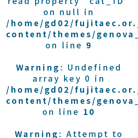
read property "cat_ID"
on null in
/home/gd02/fujitaec.or
content/themes/genova_
on line
9
Warning
: Undefined
array key 0 in
/home/gd02/fujitaec.or
content/themes/genova_
on line
10
Warning
: Attempt to