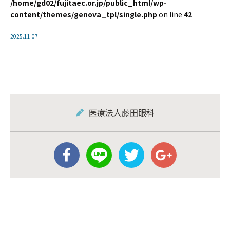
/home/gd02/fujitaec.or.jp/public_html/wp-
content/themes/genova_tpl/single.php
on line
42
2025.11.07
医療法人藤田眼科