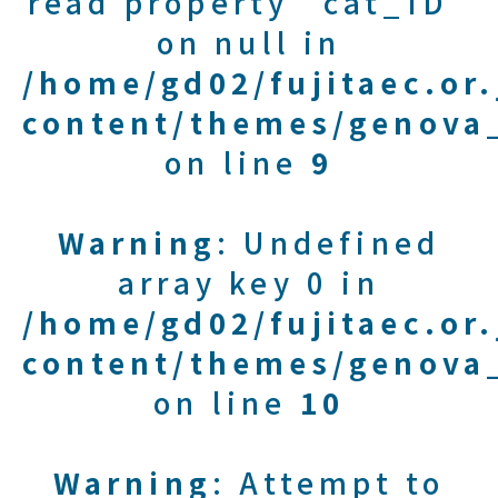
read property "cat_ID"
on null in
/home/gd02/fujitaec.or
content/themes/genova_
on line
9
Warning
: Undefined
array key 0 in
/home/gd02/fujitaec.or
content/themes/genova_
on line
10
Warning
: Attempt to