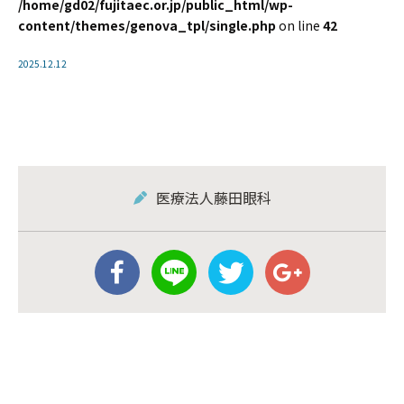
/home/gd02/fujitaec.or.jp/public_html/wp-
content/themes/genova_tpl/single.php
on line
42
2025.12.12
医療法人藤田眼科