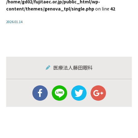
/home/gd02/fujitaec.or.jp/public_html/wp-
content/themes/genova_tpl/single.php
on line
42
2026.01.14
医療法人藤田眼科