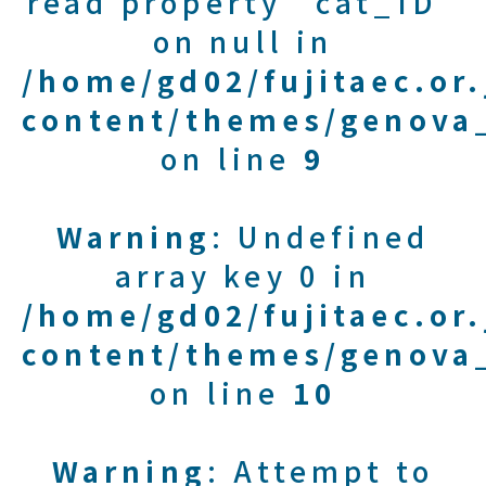
read property "cat_ID"
on null in
/home/gd02/fujitaec.or
content/themes/genova_
on line
9
Warning
: Undefined
array key 0 in
/home/gd02/fujitaec.or
content/themes/genova_
on line
10
Warning
: Attempt to