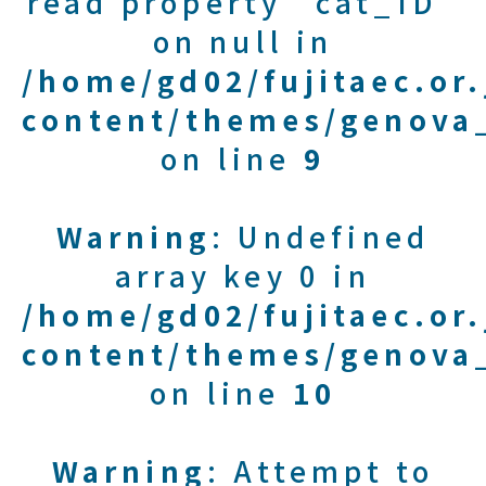
read property "cat_ID"
on null in
/home/gd02/fujitaec.or
content/themes/genova_
on line
9
Warning
: Undefined
array key 0 in
/home/gd02/fujitaec.or
content/themes/genova_
on line
10
Warning
: Attempt to