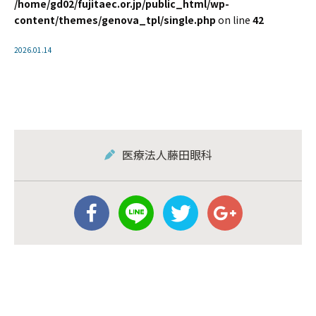
/home/gd02/fujitaec.or.jp/public_html/wp-
content/themes/genova_tpl/single.php
on line
42
2026.01.14
医療法人藤田眼科