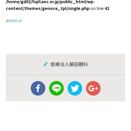
/home/gd02/fujitaec.or.jp/public_html/wp-
content/themes/genova_tpl/single.php
on line
42
2026.01.14
医療法人藤田眼科