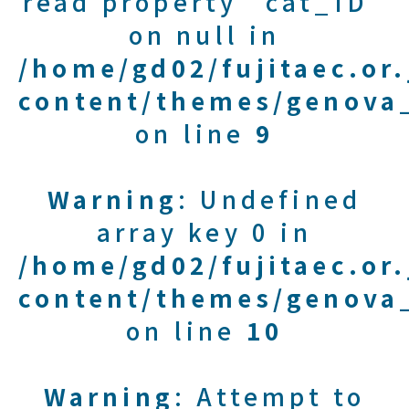
read property "cat_ID"
on null in
/home/gd02/fujitaec.or
content/themes/genova_
on line
9
Warning
: Undefined
array key 0 in
/home/gd02/fujitaec.or
content/themes/genova_
on line
10
Warning
: Attempt to