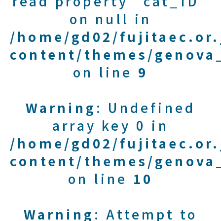
read property "cat_ID"
on null in
/home/gd02/fujitaec.or
content/themes/genova_
on line
9
Warning
: Undefined
array key 0 in
/home/gd02/fujitaec.or
content/themes/genova_
on line
10
Warning
: Attempt to