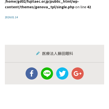
/home/gd02/fujitaec.or.jp/public_html/wp-
content/themes/genova_tpl/single.php
on line
42
2026.01.14
医療法人藤田眼科