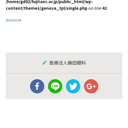
/home/gd02/fujitaec.or.jp/public_html/wp-
content/themes/genova_tpl/single.php
on line
42
2026.02.06
医療法人藤田眼科