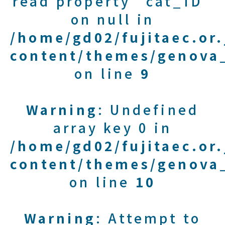
read property "cat_ID"
on null in
/home/gd02/fujitaec.or
content/themes/genova_
on line
9
Warning
: Undefined
array key 0 in
/home/gd02/fujitaec.or
content/themes/genova_
on line
10
Warning
: Attempt to