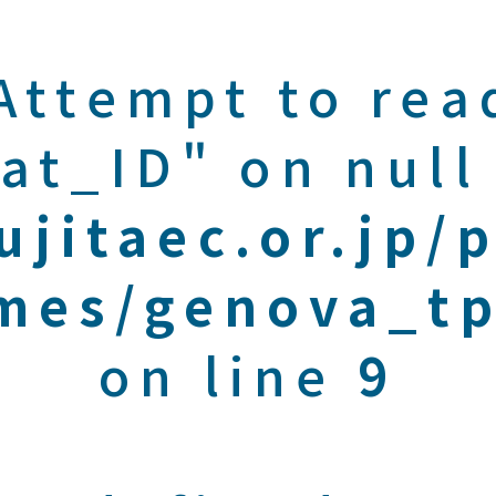
 Attempt to rea
at_ID" on null
ujitaec.or.jp/
mes/genova_tp
on line
9