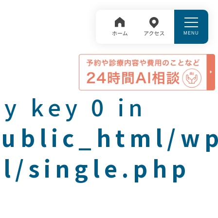
y key 0 in
public_html/w
l/single.php