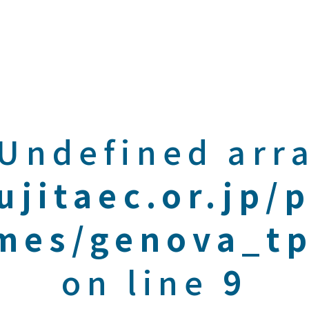
 Undefined arra
ujitaec.or.jp/
mes/genova_tp
on line
9