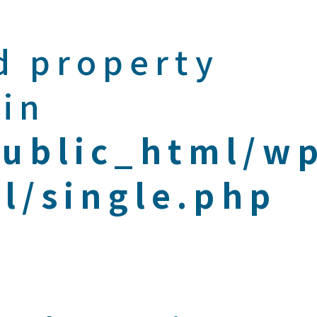
d property
 in
public_html/w
l/single.php