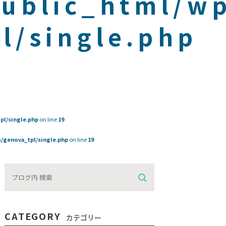
public_html/w
l/single.php
pl/single.php
on line
19
/genova_tpl/single.php
on line
19
CATEGORY
カテゴリー