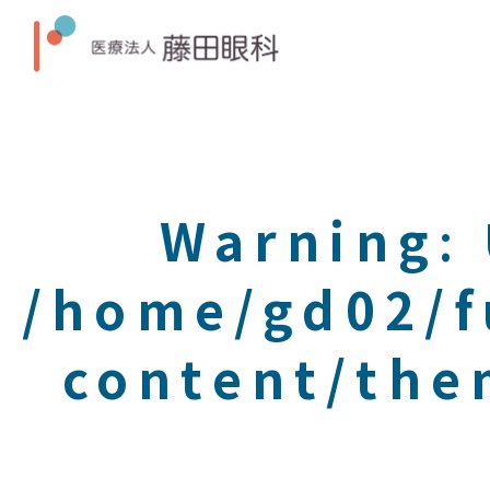
Warning
:
/home/gd02/f
content/the