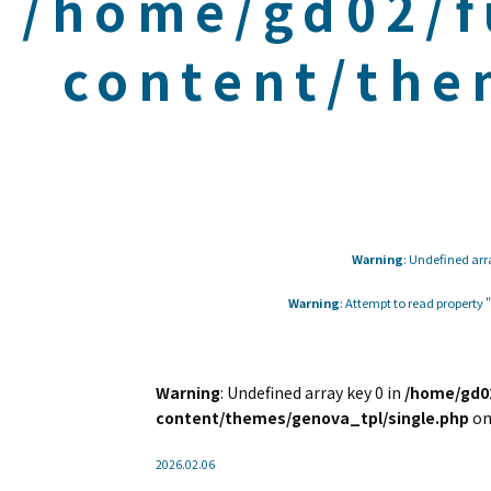
/home/gd02/f
content/the
Warning
: Undefined arr
Warning
: Attempt to read property
Warning
: Undefined array key 0 in
/home/gd02
content/themes/genova_tpl/single.php
on
2026.02.06