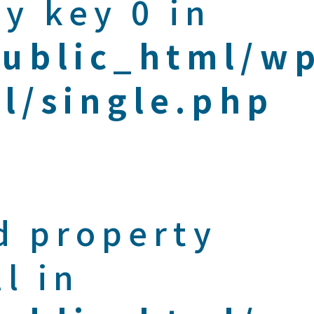
y key 0 in
public_html/w
l/single.php
d property
l in