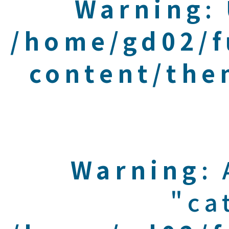
Warning
:
/home/gd02/f
content/the
Warning
:
"ca