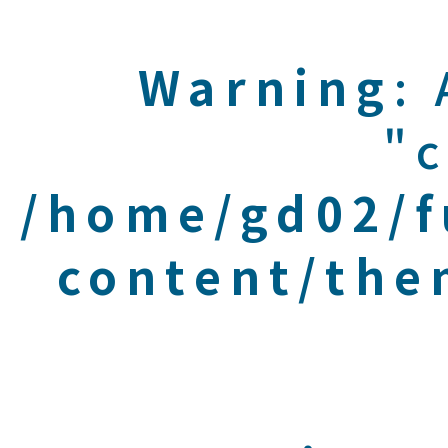
Warning
:
"c
/home/gd02/f
content/the