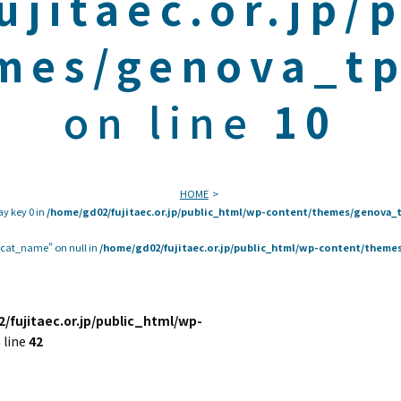
ujitaec.or.jp/
mes/genova_tp
on line
10
HOME
ay key 0 in
/home/gd02/fujitaec.or.jp/public_html/wp-content/themes/genova_t
 "cat_name" on null in
/home/gd02/fujitaec.or.jp/public_html/wp-content/themes
/fujitaec.or.jp/public_html/wp-
 line
42