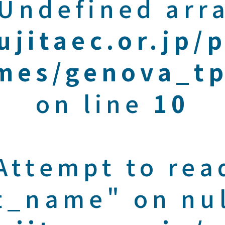
 Undefined arra
ujitaec.or.jp/
mes/genova_tp
on line
10
 Attempt to rea
t_name" on nul