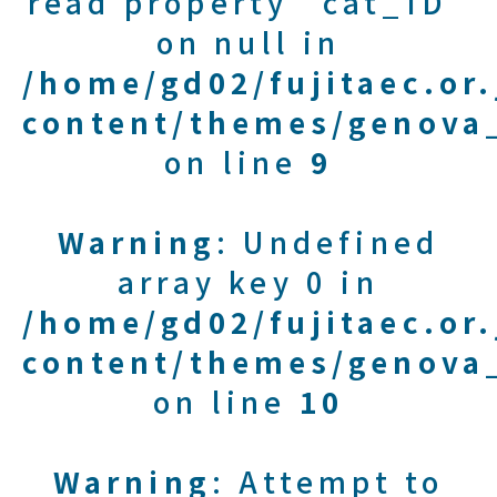
read property "cat_ID"
on null in
/home/gd02/fujitaec.or
content/themes/genova_
on line
9
Warning
: Undefined
array key 0 in
/home/gd02/fujitaec.or
content/themes/genova_
on line
10
Warning
: Attempt to