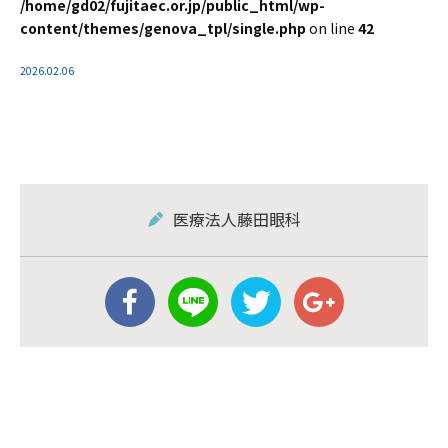
/home/gd02/fujitaec.or.jp/public_html/wp-
content/themes/genova_tpl/single.php
on line
42
2026.02.06
医療法人藤田眼科