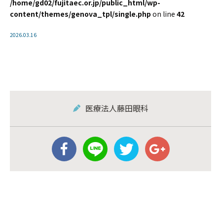
/home/gd02/fujitaec.or.jp/public_html/wp-
content/themes/genova_tpl/single.php
on line
42
2026.03.16
医療法人藤田眼科