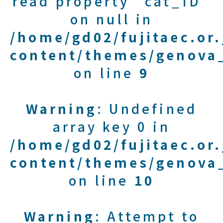
read property "cat_ID"
on null in
/home/gd02/fujitaec.or
content/themes/genova_
on line
9
Warning
: Undefined
array key 0 in
/home/gd02/fujitaec.or
content/themes/genova_
on line
10
Warning
: Attempt to