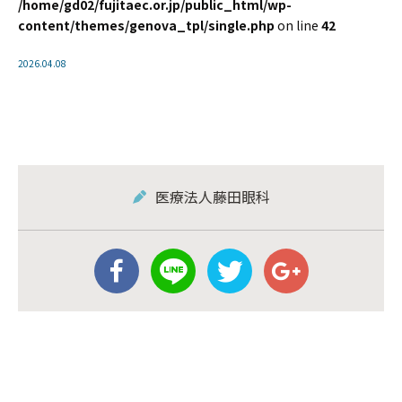
/home/gd02/fujitaec.or.jp/public_html/wp-
content/themes/genova_tpl/single.php
on line
42
2026.04.08
医療法人藤田眼科