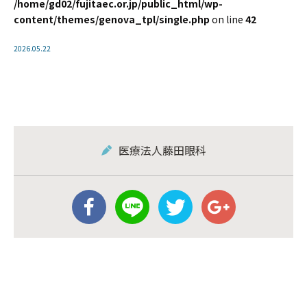
/home/gd02/fujitaec.or.jp/public_html/wp-
content/themes/genova_tpl/single.php
on line
42
2026.05.22
医療法人藤田眼科