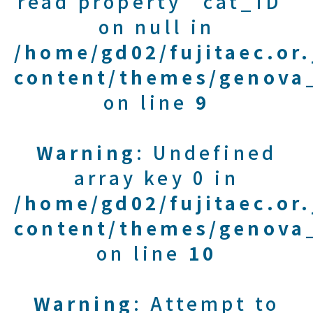
read property "cat_ID"
on null in
/home/gd02/fujitaec.or
content/themes/genova_
on line
9
Warning
: Undefined
array key 0 in
/home/gd02/fujitaec.or
content/themes/genova_
on line
10
Warning
: Attempt to