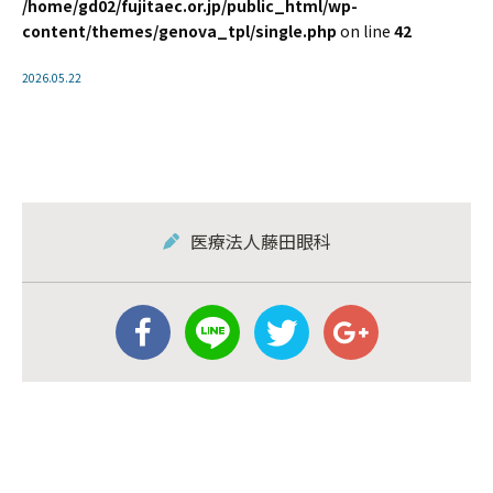
/home/gd02/fujitaec.or.jp/public_html/wp-
content/themes/genova_tpl/single.php
on line
42
2026.05.22
医療法人藤田眼科