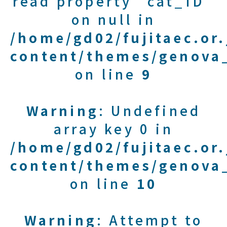
read property "cat_ID"
on null in
/home/gd02/fujitaec.or
content/themes/genova_
on line
9
Warning
: Undefined
array key 0 in
/home/gd02/fujitaec.or
content/themes/genova_
on line
10
Warning
: Attempt to