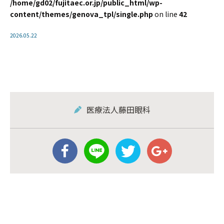
/home/gd02/fujitaec.or.jp/public_html/wp-
content/themes/genova_tpl/single.php
on line
42
2026.05.22
医療法人藤田眼科