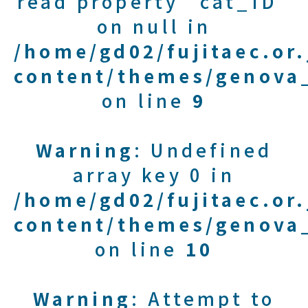
read property "cat_ID"
on null in
/home/gd02/fujitaec.or
content/themes/genova_
on line
9
Warning
: Undefined
array key 0 in
/home/gd02/fujitaec.or
content/themes/genova_
on line
10
Warning
: Attempt to