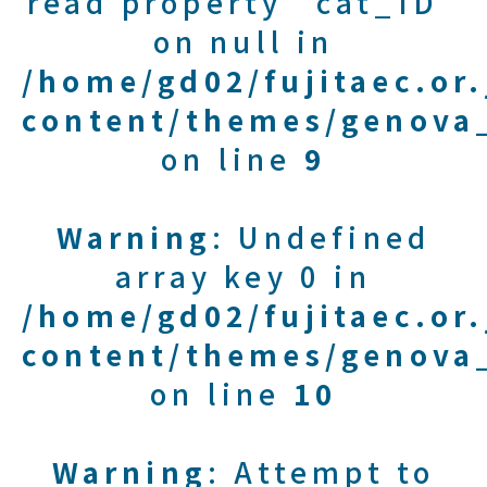
read property "cat_ID"
on null in
/home/gd02/fujitaec.or
content/themes/genova_
on line
9
Warning
: Undefined
array key 0 in
/home/gd02/fujitaec.or
content/themes/genova_
on line
10
Warning
: Attempt to