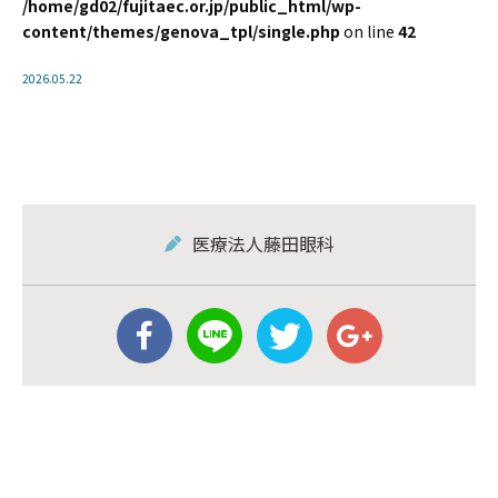
/home/gd02/fujitaec.or.jp/public_html/wp-
content/themes/genova_tpl/single.php
on line
42
2026.05.22
医療法人藤田眼科