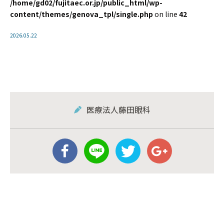
/home/gd02/fujitaec.or.jp/public_html/wp-
content/themes/genova_tpl/single.php
on line
42
2026.05.22
医療法人藤田眼科