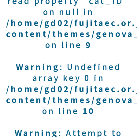
read property "cat_ID"
on null in
/home/gd02/fujitaec.or
content/themes/genova_
on line
9
Warning
: Undefined
array key 0 in
/home/gd02/fujitaec.or
content/themes/genova_
on line
10
Warning
: Attempt to