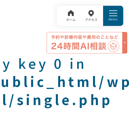
y key 0 in
public_html/w
l/single.php