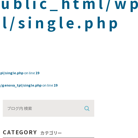
public_html/w
l/single.php
pl/single.php
on line
19
/genova_tpl/single.php
on line
19
CATEGORY
カテゴリー