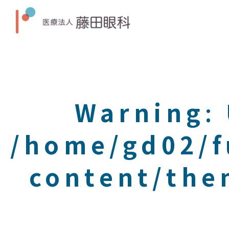
Warning
:
/home/gd02/f
content/the