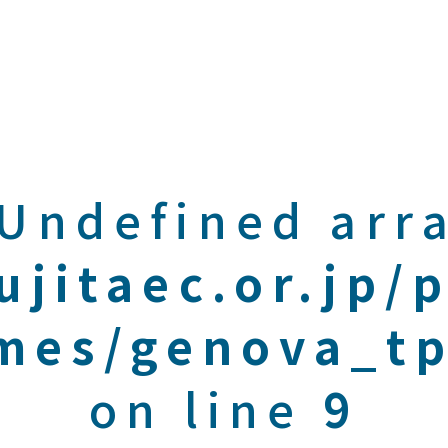
 Undefined arra
ujitaec.or.jp/
mes/genova_tp
on line
9