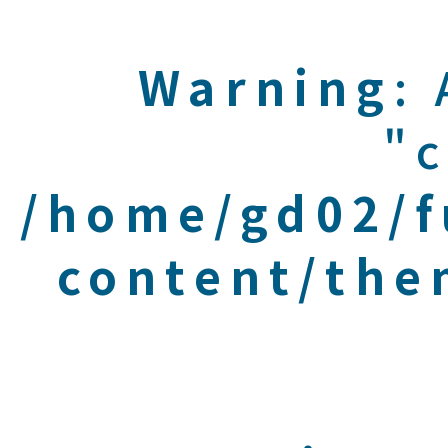
Warning
:
"c
/home/gd02/f
content/the