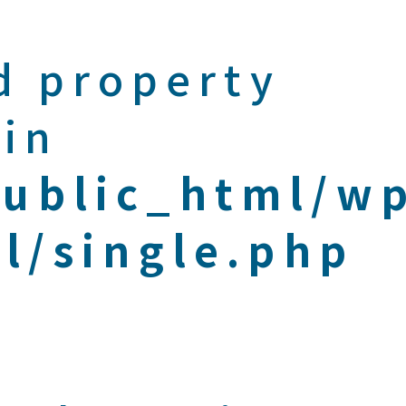
d property
 in
public_html/w
l/single.php