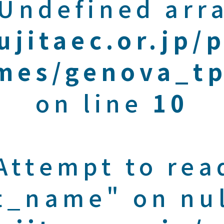
 Undefined arra
ujitaec.or.jp/
mes/genova_tp
on line
10
 Attempt to rea
t_name" on nul