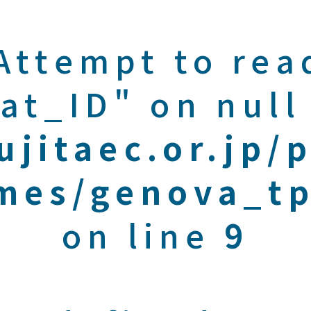
 Attempt to rea
at_ID" on null
ujitaec.or.jp/
mes/genova_tp
on line
9