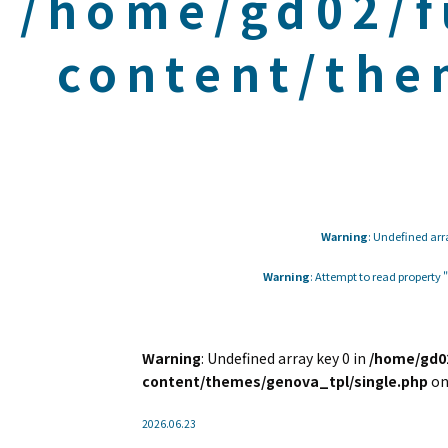
/home/gd02/f
content/the
Warning
: Undefined arr
Warning
: Attempt to read property
Warning
: Undefined array key 0 in
/home/gd02
content/themes/genova_tpl/single.php
on
2026.06.23