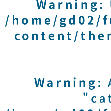
Warning
:
/home/gd02/f
content/the
Warning
:
"ca