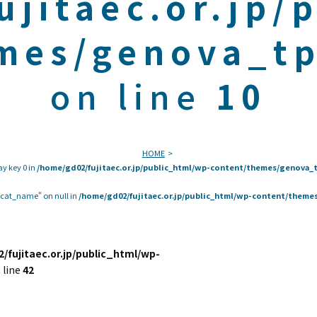
ujitaec.or.jp/
mes/genova_tp
on line
10
HOME
ay key 0 in
/home/gd02/fujitaec.or.jp/public_html/wp-content/themes/genova_t
 "cat_name" on null in
/home/gd02/fujitaec.or.jp/public_html/wp-content/themes
/fujitaec.or.jp/public_html/wp-
 line
42