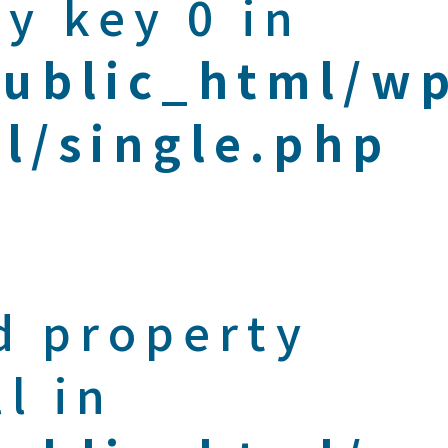
y key 0 in
public_html/w
l/single.php
d property
l in