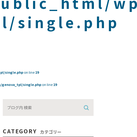
public_html/w
l/single.php
pl/single.php
on line
19
/genova_tpl/single.php
on line
19
CATEGORY
カテゴリー