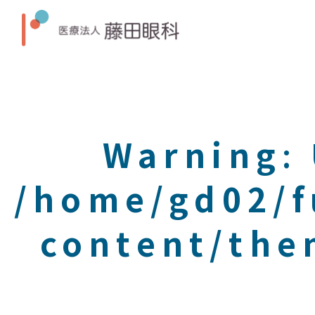
Warning
:
/home/gd02/f
content/the