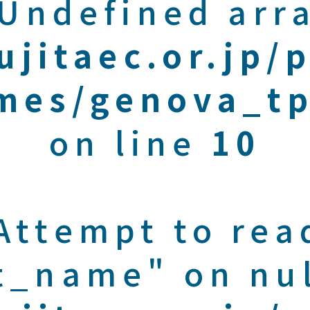
 Undefined arra
ujitaec.or.jp/
mes/genova_tp
on line
10
 Attempt to rea
t_name" on nul