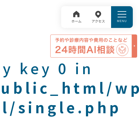
y key 0 in
public_html/w
l/single.php