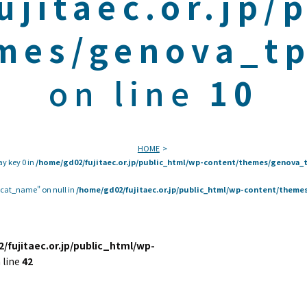
ujitaec.or.jp/
mes/genova_tp
on line
10
HOME
ay key 0 in
/home/gd02/fujitaec.or.jp/public_html/wp-content/themes/genova_t
 "cat_name" on null in
/home/gd02/fujitaec.or.jp/public_html/wp-content/themes
/fujitaec.or.jp/public_html/wp-
 line
42