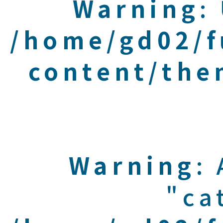
Warning
:
/home/gd02/f
content/the
Warning
:
"ca