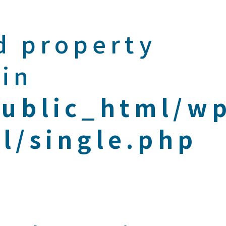
d property
 in
public_html/w
l/single.php