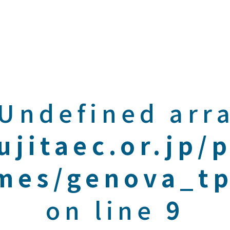
 Undefined arra
ujitaec.or.jp/
mes/genova_tp
on line
9