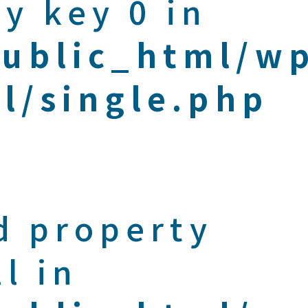
y key 0 in
public_html/w
l/single.php
d property
l in