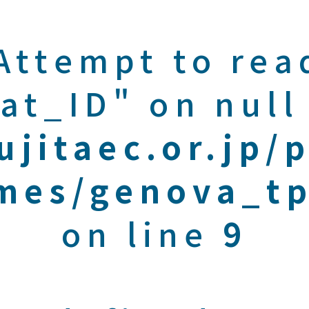
 Attempt to rea
at_ID" on null
ujitaec.or.jp/
mes/genova_tp
on line
9