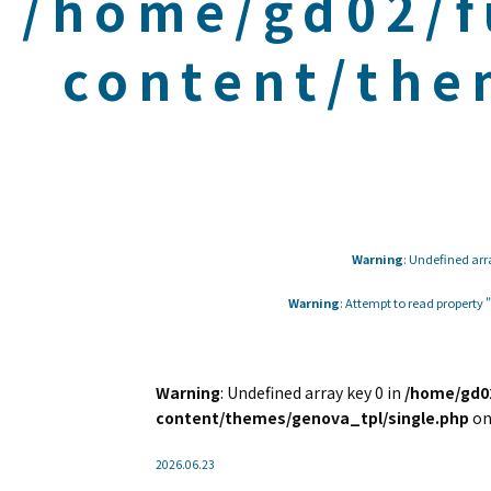
/home/gd02/f
content/the
Warning
: Undefined arr
Warning
: Attempt to read property
Warning
: Undefined array key 0 in
/home/gd02
content/themes/genova_tpl/single.php
on
2026.06.23