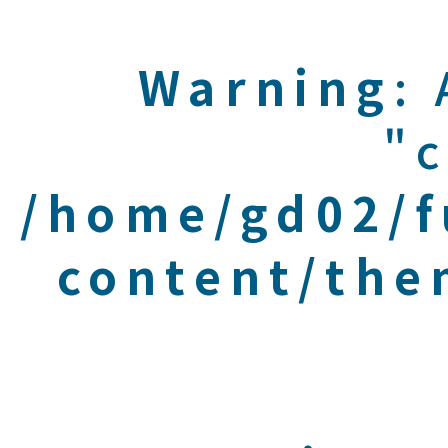
Warning
:
"c
/home/gd02/f
content/the