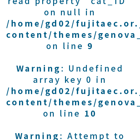
read property "cat_ID"
on null in
/home/gd02/fujitaec.or
content/themes/genova_
on line
9
Warning
: Undefined
array key 0 in
/home/gd02/fujitaec.or
content/themes/genova_
on line
10
Warning
: Attempt to