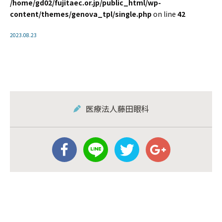
/home/gd02/fujitaec.or.jp/public_html/wp-
content/themes/genova_tpl/single.php
on line
42
2023.08.23
医療法人藤田眼科